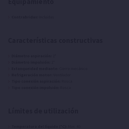
Equipamiento
Contrabridas:
Incluidas
Características constructivas
Diámetro aspiración:
2"
Diámetro impulsión:
2"
Estanqueidad mediante:
Cierre mecánico
Refrigeración motor:
Ventilador
Tipo conexión aspiración:
Rosca
Tipo conexión impulsión:
Rosca
Límites de utilización
Temperatura del líquido (ºC):
Max: 40