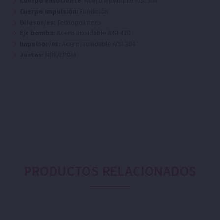
Cuerpo envolvente:
Acero inoxidable AISI 304
Cuerpo impulsión:
Fundición
Difusor/es:
Tecnopolímero
Eje bomba:
Acero inoxidable AISI 420
Impulsor/es:
Acero inoxidable AISI 304
Juntas:
NBR/EPDM
PRODUCTOS RELACIONADOS