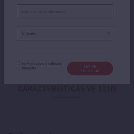
industrial, agrícola y jardinería. Adecuada para
aplicaciones como trasvase de agua, riego por
aspersión o goteo, presurización doméstica o equipos
de presión.
He leído y acepto la política de
ENVIAR
privacidad.*
SOLICITUD
CARACTERÍSTICAS VE 121N