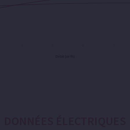
4
5
6
7
Débit [m³/h]
DONNÉES ÉLECTRIQUES