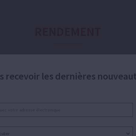
RENDEMENT
Débit:
Hauteur:
s recevoir les dernières nouveau