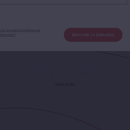
lu et j’accepte la politique de
ENVOYER LA DEMANDE
dentialité.*
4
5
6
7
Débit [m³/h]