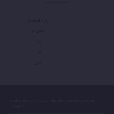
Intensité [A]
3~ 230V
1,00
1,50
2,00
Souhaitez-vous recevoir les dernières nouveautés
d'ESPA ?