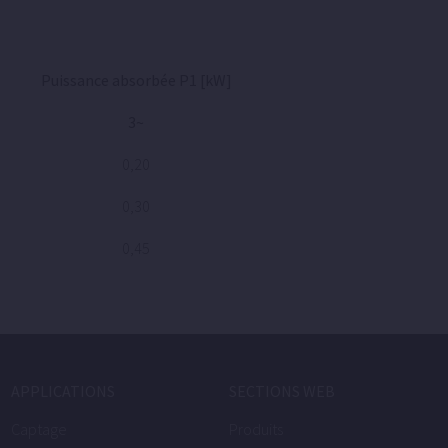
Puissance absorbée P1 [kW]
3~
0,20
0,30
0,45
APPLICATIONS
SECTIONS WEB
Captage
Produits