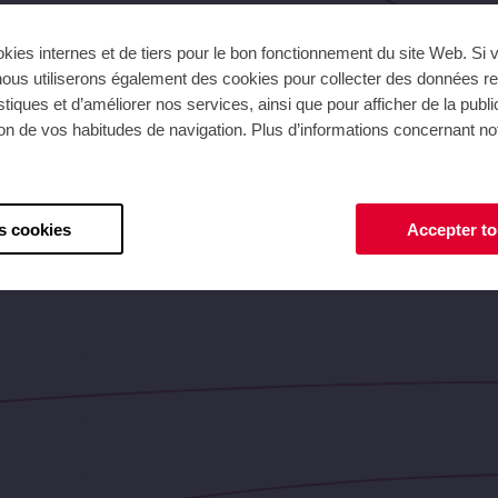
450
450
okies internes et de tiers pour le bon fonctionnement du site Web. S
ous utiliserons également des cookies pour collecter des données rel
istiques et d’améliorer nos services, ainsi que pour afficher de la publ
ion de vos habitudes de navigation. Plus d’informations concernant n
s cookies
Accepter to
5
6
7
8
Débit [m³/h]