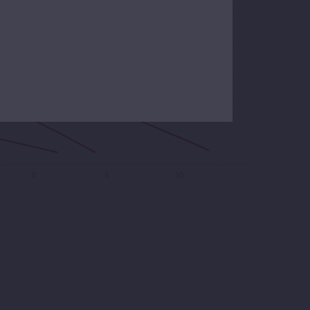
8
9
10