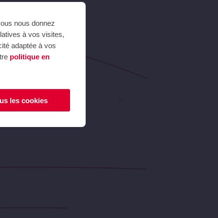
i vous nous donnez
atives à vos visites,
icité adaptée à vos
otre
politique en
us les cookies
9
10