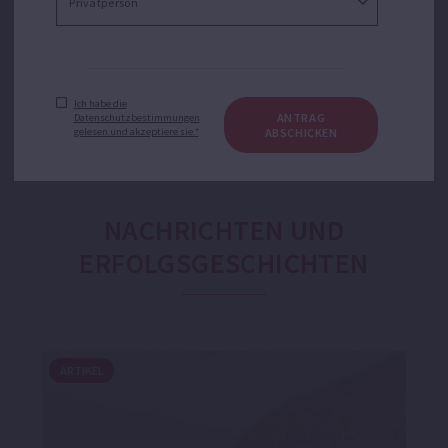
Deutschland 2026
Mb
Katalog EDG
PDF ·
Deutschland Pool 2026
5.14 Mb
Ich habe die
ANTRAG
Datenschutzbestimmungen
gelesen und akzeptiere sie.*
ABSCHICKEN
NACHRICHTEN UND
ERFOLGSGESCHICHTEN
ARTIKEL