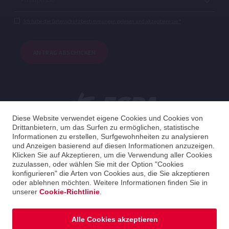
Ich habe die Datenschutzbestimmungen gelesen und akzeptiere sie.*
ANTRAG ABSCHICKEN
Diese Website verwendet eigene Cookies und Cookies von
Drittanbietern, um das Surfen zu ermöglichen, statistische
Informationen zu erstellen, Surfgewohnheiten zu analysieren
und Anzeigen basierend auf diesen Informationen anzuzeigen.
Deutsche
Klicken Sie auf Akzeptieren, um die Verwendung aller Cookies
zuzulassen, oder wählen Sie mit der Option "Cookies
konfigurieren" die Arten von Cookies aus, die Sie akzeptieren
Germany
Deutsche
oder ablehnen möchten. Weitere Informationen finden Sie in
unserer
Cookie-Richtlinie
.
2026 ESPA Oficinas Centrales / ESPA Headquarters
Cookie-Richtlinie
|
Datenschutzpolitik
|
Impressum
Alle Cookies akzeptieren