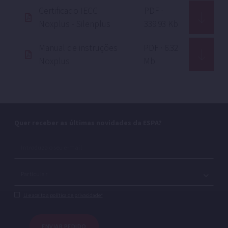
Certificado IECC
PDF ·
Noxplus - Silenplus
339.93 Kb
Manual de instruções
PDF · 6.32
Noxplus
Mb
Quer receber as últimas novidades da ESPA?
Li e aceito a política de privacidade*
ENVIAR PEDIDO