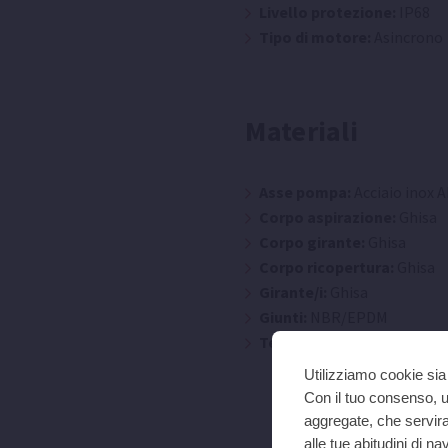
Livello protezione:
IP68
Tipo di motore:
Asincrono
Materiali
Asse pompa:
Acciaio inox A
Corpo aspirazione:
Ghisa
Corpo girante:
Ghisa
Corpo ricopertura:
Ghisa
Girante/i:
Ghisa
Giunti:
NBR/EPDM
Tenuta meccanica:
Allumi
Utilizziamo cookie sia 
Con il tuo consenso, ut
aggregate, che serviran
alle tue abitudini di 