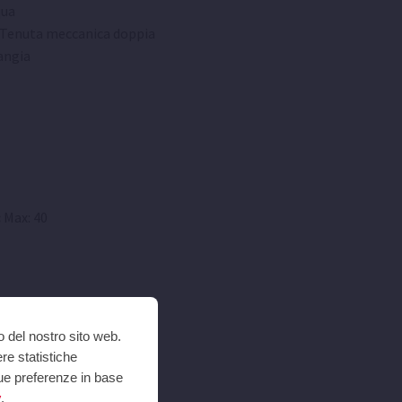
ua
Tenuta meccanica doppia
angia
:
Max: 40
o del nostro sito web.
ere statistiche
 tue preferenze in base
y
.