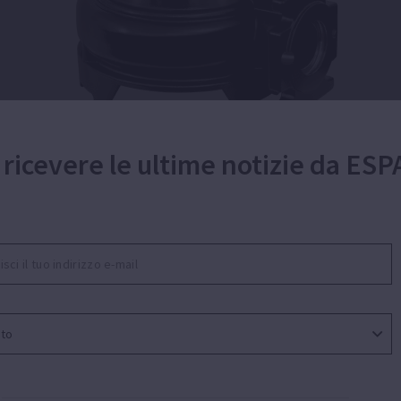
 ricevere le ultime notizie da ESP
er acque reflue con solidi in sospensione, s
uotamento di acque reflue con solidi in sospensione
 fosse residenziali, serbatoi d’acqua o il trasferimento d