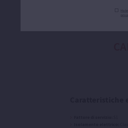
Ho le
priv
CA
Caratteristiche 
Fattore di servizio:
S1
Isolamento elettrico:
Clas