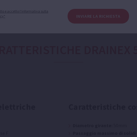
tto e accetto l'informativa sulla
INVIARE LA RICHIESTA
acy*
RATTERISTICHE DRAINEX 
elettriche
Caratteristiche co
Diametro girante:
50mm
se F
Passaggio massimo di solidi