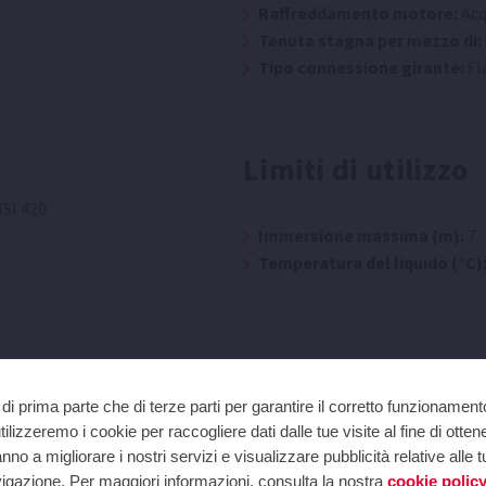
Raffreddamento motore:
Acq
Tenuta stagna per mezzo di:
Tipo connessione girante:
Fl
Limiti di utilizzo
ISI 420
Immersione massima (m):
7
Temperatura del liquido (°C)
na-grafite
di prima parte che di terze parti per garantire il corretto funzionament
ilizzeremo i cookie per raccogliere dati dalle tue visite al fine di otten
no a migliorare i nostri servizi e visualizzare pubblicità relative alle
navigazione. Per maggiori informazioni, consulta la nostra
cookie polic