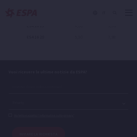
ES4 16 11
3,00
4,02
IT
ES4 16 13
4,00
5,36
ES4 16 15
4,00
5,36
ES4 16 20
5,50
7,38
Vuoi ricevere le ultime notizie da ESPA?
Ho letto e accetto l'informativa sulla privacy*
INVIARE LA RICHIESTA