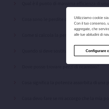
Qual è il punto di massima efficienza di u
Utilizziamo cookie sia 
Cosa sono le perdite di carico?
Con il tuo consenso, ut
aggregate, che serviran
Come si calcola la perdita per attrito?
alle tue abitudini di 
Quando si deve sostituire una pompa?
Configurare 
Dove posso trovare pezzi di ricambio?
Cosa significa la potenza assorbita di un
Cosa devo fare se mi accorgo che la mia 