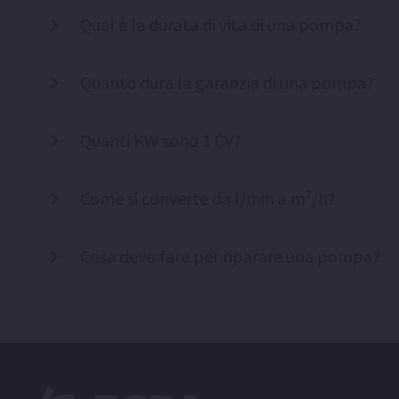
Qual è la durata di vita di una pompa?
Quanto dura la garanzia di una pompa?
Quanti KW sono 1 CV?
Come si converte da l/min a m³/h?
Cosa devo fare per riparare una pompa?