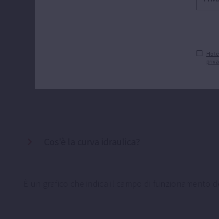
Ho le
priv
Cos'è la curva idraulica?
È un grafico che indica il campo di funzionamento d