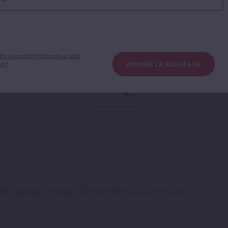
tto e accetto l'informativa sulla
INVIARE LA RICHIESTA
acy*
FAQ
ella pompa in base alla portata e alla pressione.