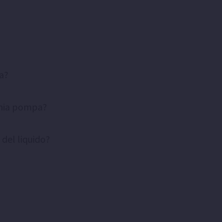
a?
 mia pompa?
 del liquido?