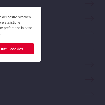
o del nostro sito web.
ere statistiche
 tue preferenze in base
y
.
tutti i cookies