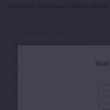
Scarica i documenti del prodotto
Disegno esploso Motor O4lB
Manuali di istruzioni Motor O4lB
ESPA certificati ISO 9001
Vuoi
Listino PREZZI 2026
Catalogo ESPA Italia 2026
ESPA Certificato ISO 14.001