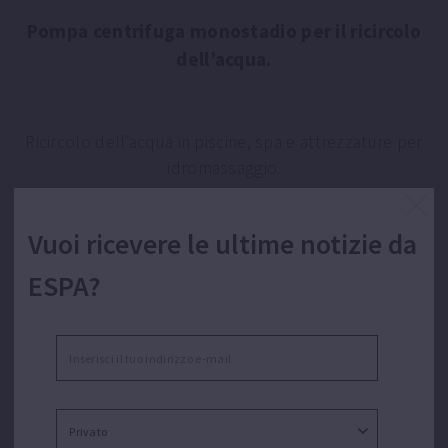
Pompa centrifuga monostadio per il ricircolo
dell’acqua.
Ricircolo dell’acqua in piscine, spa e attrezzature per
idromassaggio.
Vuoi ricevere le ultime notizie da
ESPA?
CARATTERISTICHE WIPER