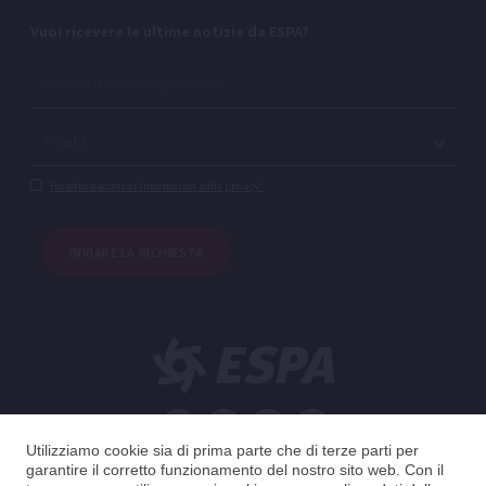
Vuoi ricevere le ultime notizie da ESPA?
Ho letto e accetto l'informativa sulla privacy*
INVIARE LA RICHIESTA
Utilizziamo cookie sia di prima parte che di terze parti per
Italiano
garantire il corretto funzionamento del nostro sito web. Con il