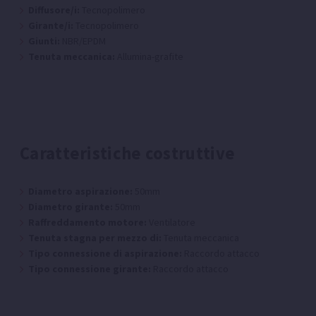
Diffusore/i:
Tecnopolimero
Girante/i:
Tecnopolimero
Giunti:
NBR/EPDM
Tenuta meccanica:
Allumina-grafite
Caratteristiche costruttive
Diametro aspirazione:
50mm
Diametro girante:
50mm
Raffreddamento motore:
Ventilatore
Tenuta stagna per mezzo di:
Tenuta meccanica
Tipo connessione di aspirazione:
Raccordo attacco
Tipo connessione girante:
Raccordo attacco