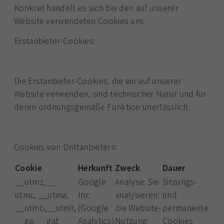
Konkret handelt es sich bei den auf unserer
Website verwendeten Cookies um:
Erstanbieter-Cookies:
Die Erstanbieter-Cookies, die wir auf unserer
Website verwenden, sind technischer Natur und für
deren ordnungsgemäße Funktion unerlässlich.
Cookies von Drittanbietern:
Cookie
Herkunft
Zweck
Dauer
__utmz, __
Google
Analyse: Sie
Sitzungs-
utmc, __utma,
Inc.
analysieren
und
__utmb,__utmt,
(Google
die Website-
permanente
__ga, __gat
Analytics)
Nutzung.
Cookies