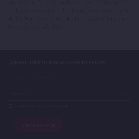
36 000 m ², está rodeada por emblemáticas
edificaciones como: The Point, Riverfront I y II,
Hotel Wyndham, Torres Bellini, Spazio y Emporium
levantadas desde 2005.
¿Quieres recibir las últimas novedades de ESPA?
He leído y acepto la política de privacidad.*
ENVIAR SOLICITUD