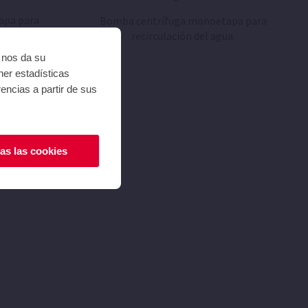
apa para
Bomba centrífuga monoetapa para
quipos de
recirculación del agua.
i nos da su
ner estadísticas
encias a partir de sus
as las cookies