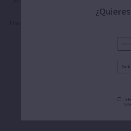
Bombas para hidromasaje y spa
¿Quieres
Bombas pa
Evacuación
He le
priva