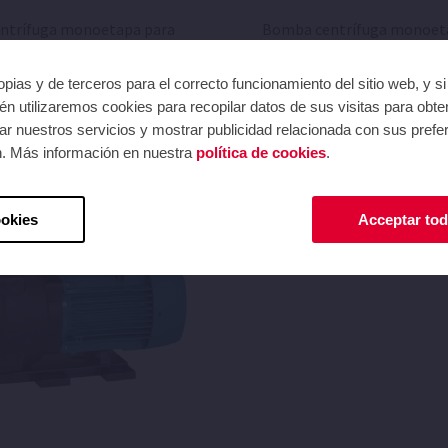
ntrífuga monoetapa para
Bomba centrífuga monoet
ión del agua en equipos de
recirculación del agua en e
hidromasaje.
hidromasaje.
pias y de terceros para el correcto funcionamiento del sitio web, y s
n utilizaremos cookies para recopilar datos de sus visitas para obte
r nuestros servicios y mostrar publicidad relacionada con sus prefer
n. Más información en nuestra
política de cookies
.
ookies
Acceptar tod