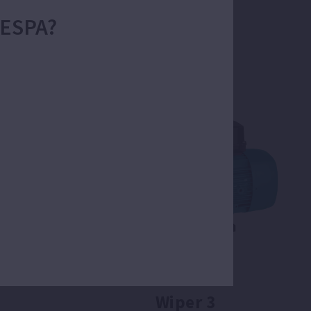
 ESPA?
pas.
Wiper 3