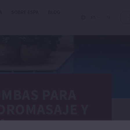
A
SOBRE ESPA
BLOG
ES
MBAS PARA
DROMASAJE Y
A