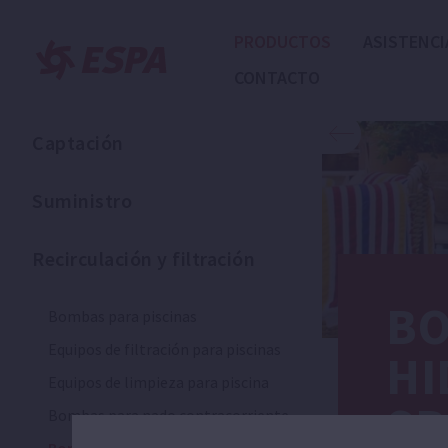
PRODUCTOS
ASISTENCI
CONTACTO
Captación
Suministro
Recirculación y filtración
BO
Bombas para piscinas
Equipos de filtración para piscinas
HI
Equipos de limpieza para piscina
SP
Bombas para nado contracorriente