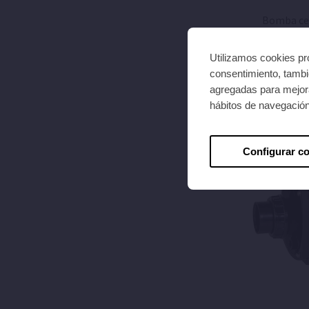
Bomba ce
recirculac
Utilizamos cookies pro
consentimiento, tambié
agregadas para mejora
hábitos de navegació
Configurar c