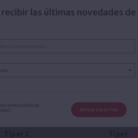
 recibir las últimas novedades de
ra la recirculación del agua en hidromasajes y s
ído y acepto la política de
ENVIAR SOLICITUD
cidad.*
Tiper 2
Tiper