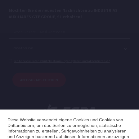
Möchten Sie die neuesten Nachrichten zu INDUSTRIAS
AUXILIARES GTE GROUP, SL erhalten?
Ich habe die Datenschutzbestimmungen gelesen und akzeptiere sie.*
ANTRAG ABSCHICKEN
Diese Website verwendet eigene Cookies und Cookies von
Drittanbietern, um das Surfen zu ermöglichen, statistische
Informationen zu erstellen, Surfgewohnheiten zu analysieren
und Anzeigen basierend auf diesen Informationen anzuzeigen.