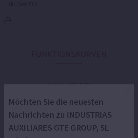
HILFSMITTEL
FUNKTIONSKURVEN
Frequenz und Einheiten
Möchten Sie die neuesten
Durchflussmenge:
Nachrichten zu INDUSTRIAS
AUXILIARES GTE GROUP, SL
Höhe:
Leistung: