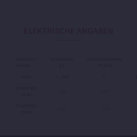
ELEKTRISCHE ANGABEN
Einphasige
Stromstärke
Leistungsaufnahme
Modelle
[A]
P1 [kW]
50 Hz
1~ 230V
1~
TECNOPRES
7,00
1,50
25 4M
TECNOPRES
7,40
1,70
25 5M