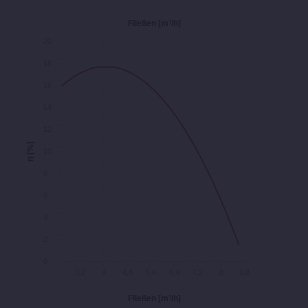
Fließen [m³/h]
20
18
16
14
12
η [%]
10
8
6
4
2
0
3,2
4
4,8
5,6
6,4
7,2
8
8,8
Fließen [m³/h]