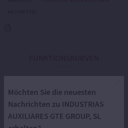
ÜBERSICHT
TECHNISCHE SPEZIFIKATIONEN
HILFSMITTEL
FUNKTIONSKURVEN
Frequenz und Einheiten
Möchten Sie die neuesten
Nachrichten zu INDUSTRIAS
Durchflussmenge:
AUXILIARES GTE GROUP, SL
Höhe:
Leistung: