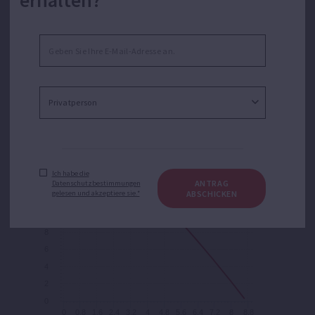
erhalten?
26
24
22
20
18
16
Ich habe die
Höhe [m]
14
ANTRAG
Datenschutzbestimmungen
gelesen und akzeptiere sie.*
ABSCHICKEN
12
10
8
6
4
2
0
0
0,8
1,6
2,4
3,2
4
4,8
5,6
6,4
7,2
8
8,8