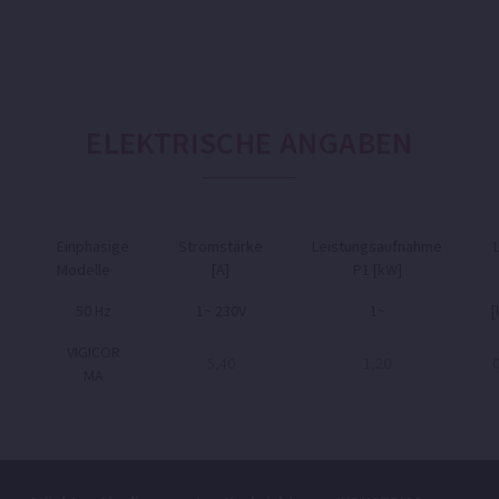
ELEKTRISCHE ANGABEN
Einphasige
Stromstärke
Leistungsaufnahme
Modelle
[A]
P1 [kW]
50 Hz
1~ 230V
1~
[
VIGICOR
5,40
1,20
0
MA