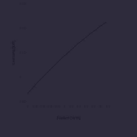
1,30
1,20
Leistung [kW]
1,10
1
0,90
0
0,8
1,6
2,4
3,2
4
4,8
5,6
6,4
7,2
8
8,8
Fließen [m³/h]