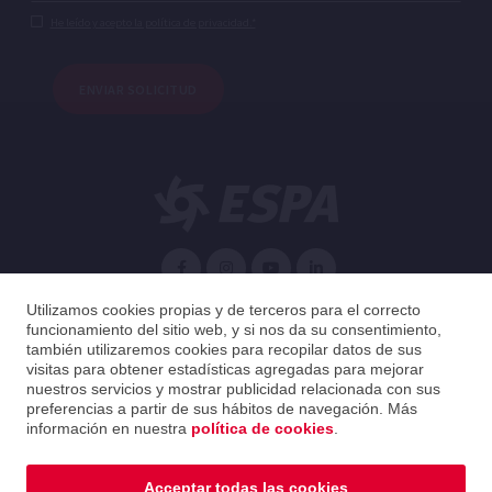
He leído y acepto la política de privacidad.*
ENVIAR SOLICITUD
Español
Utilizamos cookies propias y de terceros para el correcto
funcionamiento del sitio web, y si nos da su consentimiento,
también utilizaremos cookies para recopilar datos de sus
España
Español
visitas para obtener estadísticas agregadas para mejorar
nuestros servicios y mostrar publicidad relacionada con sus
preferencias a partir de sus hábitos de navegación. Más
2026 ESPA Oficinas Centrales / ESPA Headquarters
información en nuestra
política de cookies
.
Política de privacidad
|
Política de cookies
|
Aviso legal
|
Guía de distribución
Acceptar todas las cookies