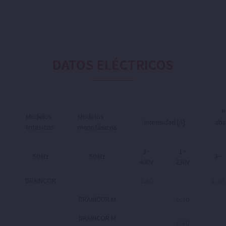
DATOS ELÉCTRICOS
P
Modelos
Modelos
Intensidad [A]
abs
trifásicos
monofásicos
3~
1~
50 Hz
50 Hz
3~
400V
230V
DRAINCOR
2,60
1,30
DRAINCOR M
6,40
DRAINCOR M
6,40