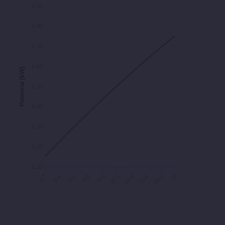
Caudal [m³/h]
1,90
1,80
1,70
1,60
Potencia [kW]
1,50
1,40
1,30
1,20
1,10
8,5
17
1,7
10,2
3,4
11,9
5,1
13,6
6,8
15,3
Caudal [m³/h]