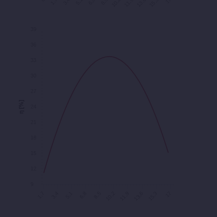
15,3
6,8
13,6
5,1
11,9
3,4
10,2
17
1,7
8,5
Caudal [m³/h]
39
36
33
30
27
η [%]
24
21
18
15
12
9
8,5
17
1,7
10,2
3,4
11,9
5,1
13,6
6,8
15,3