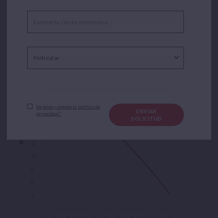
26
24
22
20
18
He leído y acepto la política de
ENVIAR
privacidad.*
16
SOLICITUD
Altura [m]
14
12
10
8
6
4
2
0