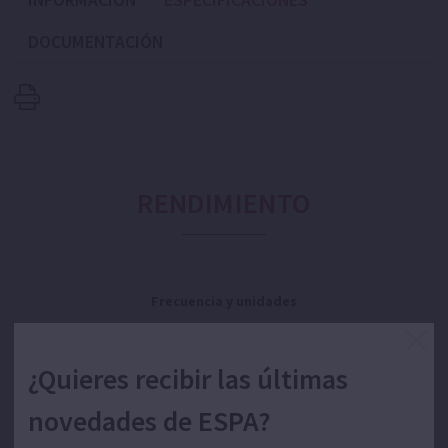
INFORMACIÓN
ESPECIFICACIONES
DOCUMENTACIÓN
RENDIMIENTO
Frecuencia y unidades
Caudal:
Altura:
¿Quieres recibir las últimas
novedades de ESPA?
Potencia: