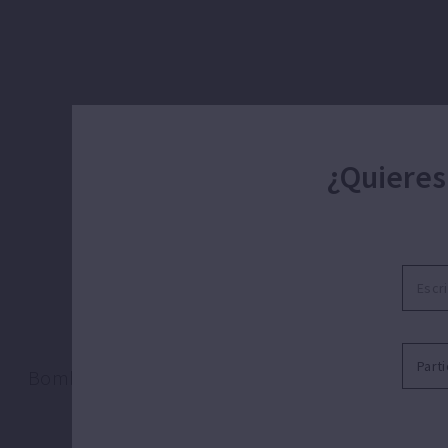
¿Quieres
Bomba sumergible p
Bombeo para evacuación, trasvase y vaciado de a
sumideros, fosos resi