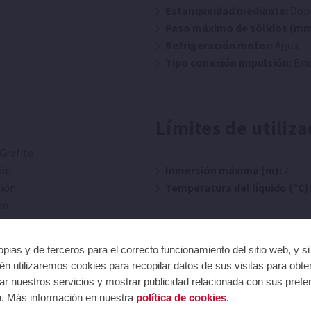
Estanqueidad mediante:
Dobl
Paso máximo de sólidos (mm
Refrigeración motor:
Agua
Tipo conexión impulsión:
Bri
Límites de utiliza
Grafito
ión
Inmersión máxima (m):
7
ción
Temperatura del líquido (ºC)
ón
e AISI 420
pias y de terceros para el correcto funcionamiento del sitio web, y s
n utilizaremos cookies para recopilar datos de sus visitas para obte
r nuestros servicios y mostrar publicidad relacionada con sus prefer
n. Más información en nuestra
política de cookies
.