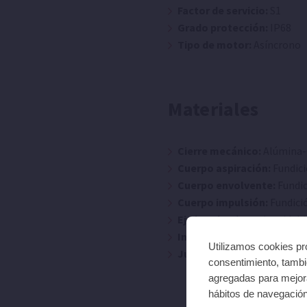
Factor de servicio:
S1
Grado protección:
IP68
Tipo de motor:
Asíncrono
Materiales
Cierre mecánico:
Alúmina-
Cuerpo aspiración:
Fundic
Cuerpo envolvente:
Fundi
Cuerpo impulsión:
Fundici
Eje bomba:
Acero inoxidabl
Impulsor/es:
Fundición
Utilizamos cookies pro
Juntas:
NBR/EPDM
consentimiento, tambié
agregadas para mejora
hábitos de navegació