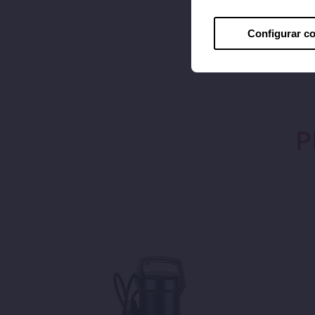
Configurar c
P