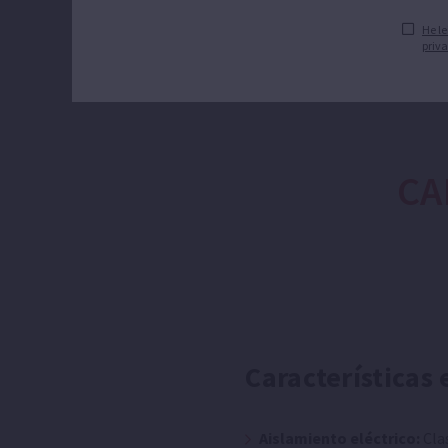
He le
priva
CA
Características 
Aislamiento eléctrico:
Cla