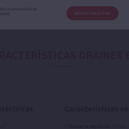
ído y acepto la política de
ENVIAR SOLICITUD
cidad.*
RACTERÍSTICAS DRAINEX 
eléctricas
Características c
se F
Diámetro impulsión:
65mm