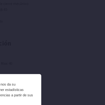
e cierre mecánico
):
65
da
ción
:
Max: 40
i nos da su
ner estadísticas
encias a partir de sus