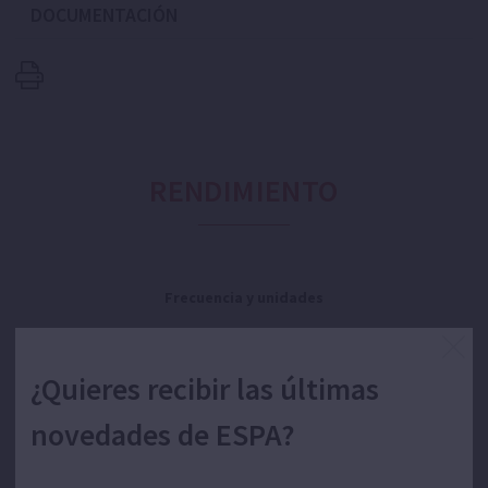
DOCUMENTACIÓN
RENDIMIENTO
Frecuencia y unidades
Caudal:
Altura:
¿Quieres recibir las últimas
novedades de ESPA?
Potencia: