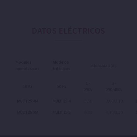
DATOS ELÉCTRICOS
Modelos
Modelos
Intensidad [A]
monofásicos
trifásicos
1~
3~
50 Hz
50 Hz
230V
230/400V
MULTI 25 4M
MULTI 25 4
5,50
3,60/2,10
MULTI 25 5M
MULTI 25 5
6,00
4,30/2,50