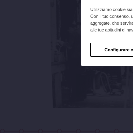
Utilizziamo cookie sia 
Con il tuo consenso, ut
aggregate, che serviran
alle tue abitudini di 
Configurare 