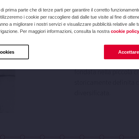
1962
di prima parte che di terze parti per garantire il corretto funzionament
ilizzeremo i cookie per raccogliere dati dalle tue visite al fine di otten
Le origini
no a migliorare i nostri servizi e visualizzare pubblicità relative alle
navigazione. Per maggiori informazioni, consulta la nostra
cookie polic
Un gruppo di imprendit
e i fratelli Lluís e Joa
cookies
Accettare 
che 5 anni dopo divent
fondata nella piccola c
storicamente definita 
diversificata.