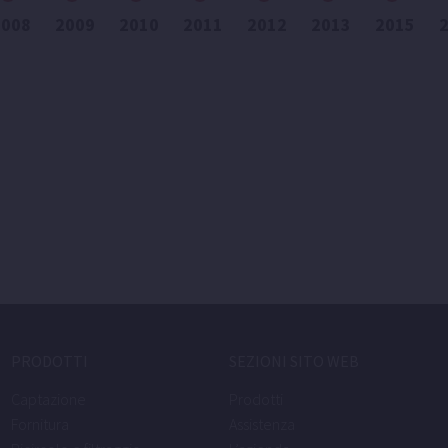
2008
2009
2010
2011
2012
2013
2015
PRODOTTI
SEZIONI SITO WEB
Captazione
Prodotti
Fornitura
Assistenza