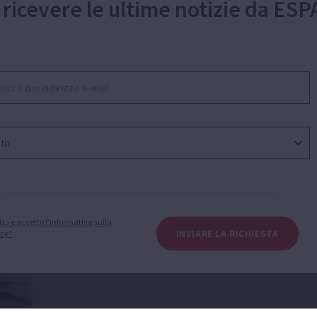
 ricevere le ultime notizie da ESP
LA NOSTRA STORIA
e origini, è un progetto imprenditor
ricerca di soluzioni di pompaggio pe
ambiente.
tto e accetto l'informativa sulla
INVIARE LA RICHIESTA
acy*