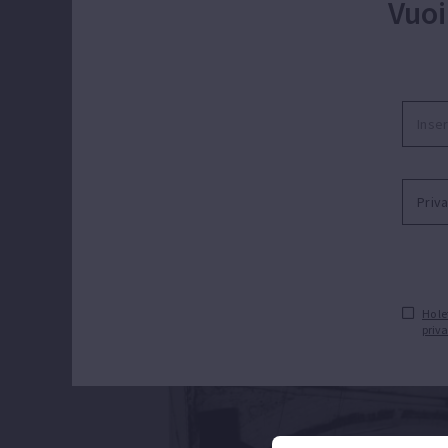
Vuoi
ESPA, fin dalle su
dall’innovazione e dalla 
Ho le
priv