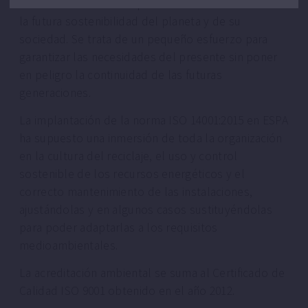
naturales así como su preservación contribuirán en
la futura sostenibilidad del planeta y de su
sociedad. Se trata de un pequeño esfuerzo para
garantizar las necesidades del presente sin poner
en peligro la continuidad de las futuras
generaciones.
La implantación de la norma ISO 14001:2015 en ESPA
ha supuesto una inmersión de toda la organización
en la cultura del reciclaje, el uso y control
sostenible de los recursos energéticos y el
correcto mantenimiento de las instalaciones,
ajustándolas y en algunos casos sustituyéndolas
para poder adaptarlas a los requisitos
medioambientales.
La acreditación ambiental se suma al Certificado de
Calidad ISO 9001 obtenido en el año 2012.