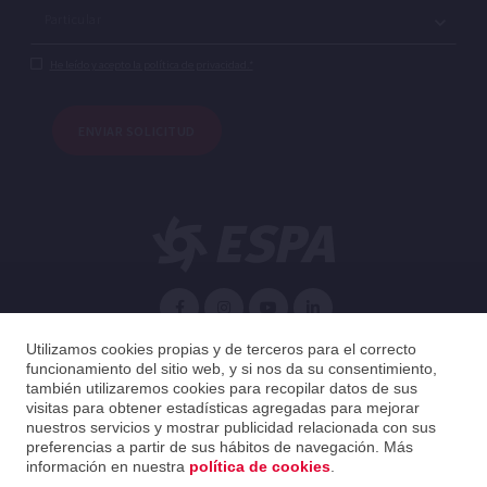
He leído y acepto la política de privacidad.*
ENVIAR SOLICITUD
Español
Utilizamos cookies propias y de terceros para el correcto
funcionamiento del sitio web, y si nos da su consentimiento,
también utilizaremos cookies para recopilar datos de sus
Argentina
Español
visitas para obtener estadísticas agregadas para mejorar
nuestros servicios y mostrar publicidad relacionada con sus
preferencias a partir de sus hábitos de navegación. Más
2026 ESPA Oficinas Centrales / ESPA Headquarters
información en nuestra
política de cookies
.
Política de privacidad
|
Política de cookies
|
Aviso legal
|