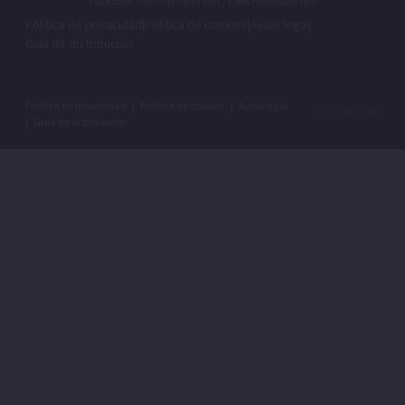
2026 ESPA Oficinas Centrales / ESPA Headquarters
Política de privacidad
|
Política de cookies
|
Aviso legal
|
Guía de distribución
Política de privacidad
|
Política de cookies
|
Aviso legal
|
Guía de distribución