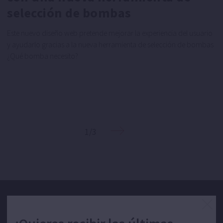
selección de bombas
Este nuevo diseño web pretende mejorar la experiencia del usuario
y ayudarlo gracias a la nueva herramienta de selección de bombas
¿Qué bomba necesito?
1/3
¿Quieres recibir las últimas novedades de ESPA?