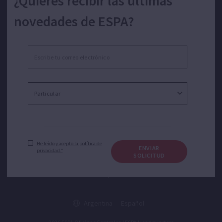
¿Quieres recibir las últimas
novedades de ESPA?
He leído y acepto la política de privacidad.*
ENVIAR SOLICITUD
He leído y acepto la política de
ENVIAR
privacidad.*
SOLICITUD
Español
Argentina
Español