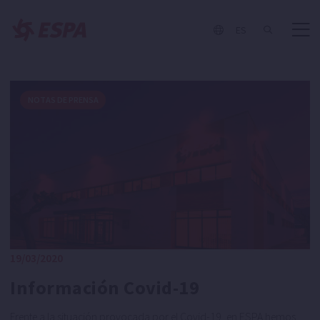
Controla la filtración de tu piscina con la bomba de velocidad
ES
variable Silenplus y l'App Evopool
NOTAS DE PRENSA
19/03/2020
Información Covid-19
Frente a la situación provocada por el Covid-19, en ESPA hemos