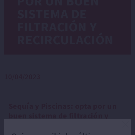
POR UN BUEN
SISTEMA DE
FILTRACIÓN Y
RECIRCULACIÓN
10/04/2023
Sequía y Piscinas: opta por un
buen sistema de filtración y
recirculación