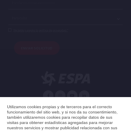
He leído y acepto la política de privacidad.*
ENVIAR SOLICITUD
Español
Utilizamos cookies propias y de terceros para el correcto
funcionamiento del sitio web, y si nos da su consentimiento,
también utilizaremos cookies para recopilar datos de sus
Argentina
Español
visitas para obtener estadísticas agregadas para mejorar
nuestros servicios y mostrar publicidad relacionada con sus