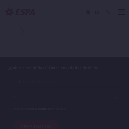
Diaco Pumps instala un grupo de presión CKE en la planta
ES
automovilística de Dacia-Renault en Rumanía.
¿Quieres recibir las últimas novedades de ESPA?
He leído y acepto la política de privacidad.*
ENVIAR SOLICITUD