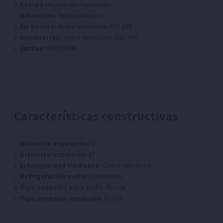
Cuerpo impulsión:
Fundición
Difusor/es:
Tecnopolímero
Eje bomba:
Acero inoxidable AISI 431
Impulsor/es:
Acero inoxidable AISI 304
Juntas:
NBR/EPDM
Características constructivas
Diámetro aspiración:
1"
Diámetro impulsión:
1"
Estanqueidad mediante:
Cierre mecánico
Refrigeración motor:
Ventilador
Tipo conexión aspiración:
Rosca
Tipo conexión impulsión:
Rosca