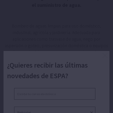
el suministro de agua.
Bombeo de aguas limpias para uso doméstico,
industrial, agrícola y jardinería. Adecuada para
aplicaciones como trasvase de agua, riego por
aspersión o goteo, presurización doméstica o equipos
de presión. Silenciosa. Autoaspirante hasta 2m.
¿Quieres recibir las últimas
novedades de ESPA?
CARACTERÍSTICAS PRISMA 15