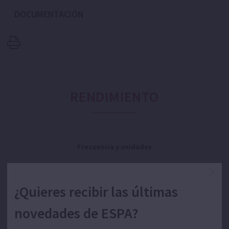
DOCUMENTACIÓN
RENDIMIENTO
Frecuencia y unidades
Caudal:
Altura:
¿Quieres recibir las últimas
novedades de ESPA?
Potencia: