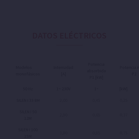
DATOS ELÉCTRICOS
Potencia
Modelos
Intensidad
Potencia 
absorbida
monofásicos
[A]
P2
P1 [kW]
50 Hz
1~ 230V
1~
[kW]
SILEN I 33 8M
2,00
0,45
0,25
SILEN I 50
2,90
0,65
0,37
12M
SILEN I 100
3,80
0,85
0,75
15M