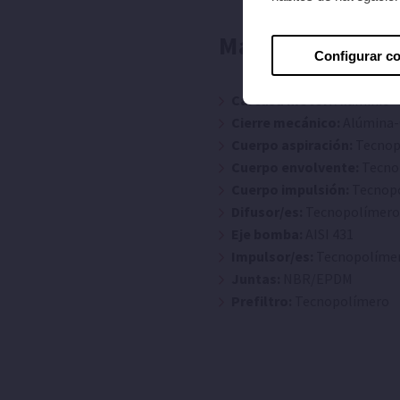
Materiales
Configurar c
Carcasa motor:
Aluminio
Cierre mecánico:
Alúmina-
Cuerpo aspiración:
Tecnop
Cuerpo envolvente:
Tecno
Cuerpo impulsión:
Tecnop
Difusor/es:
Tecnopolímer
Eje bomba:
AISI 431
Impulsor/es:
Tecnopolíme
Juntas:
NBR/EPDM
Prefiltro:
Tecnopolímero