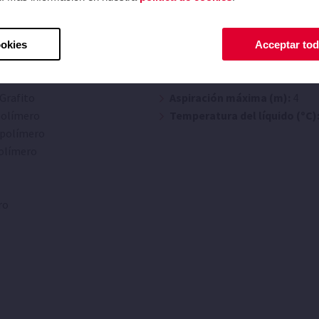
ookies
Acceptar tod
Límites de utiliza
Grafito
Aspiración máxima (m):
4
olímero
Temperatura del líquido (ºC)
polímero
olímero
o
ro