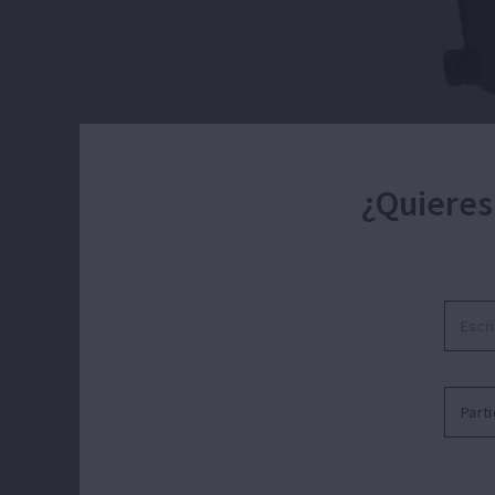
¿Quieres
Bomba centr
Recirculación y filtración 