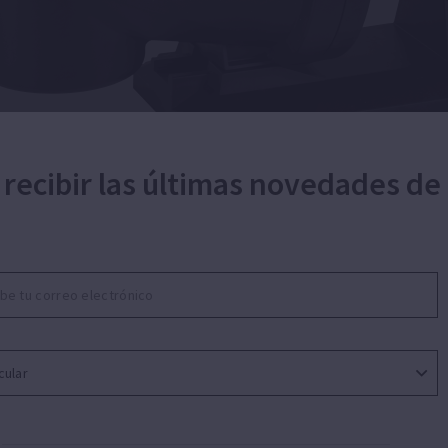
 recibir las últimas novedades de
ífuga monoetapa para recirculación y filtraci
del agua para piscinas residenciales medianas. Silenci