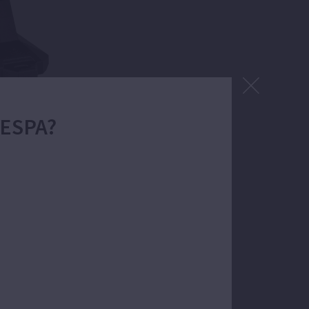
 ESPA?
ón del agua.
osa. Autoaspirante hasta 4m.