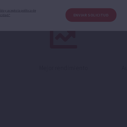
ído y acepto la política de
ENVIAR SOLICITUD
cidad.*
Mejor rendimiento
A