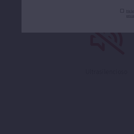
He le
priva
Ultrasilencioso