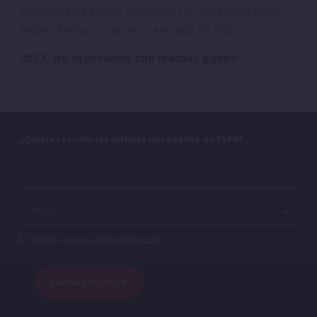
confianza de todos vosotros. Os deseamos unas
felices fiestas y una gran entrada de año.
2023, ¡te esperamos con muchas ganas!
¿Quieres recibir las últimas novedades de ESPA?
He leído y acepto la política de privacidad.*
ENVIAR SOLICITUD