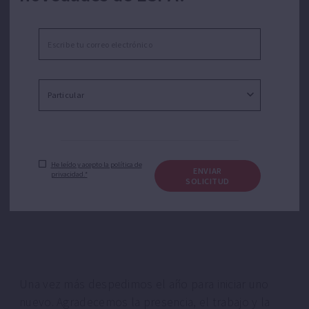
13/12/2022
He leído y acepto la política de
ENVIAR
privacidad.*
SOLICITUD
Una vez más despedimos el año para iniciar uno
nuevo. Agradecemos la presencia, el trabajo y la