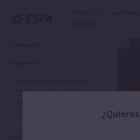
PRODUCTOS
ASISTENCI
CONTACTO
Captación
Suministro
Bombas de superficie horizontales
Bombas de superficie verticales
Dispositivos de control y automatización
¿Quieres
Bombas y equipos de presurización
Recirculación y filtración