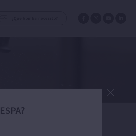
¿Qué bomba necesito?
 ESPA?