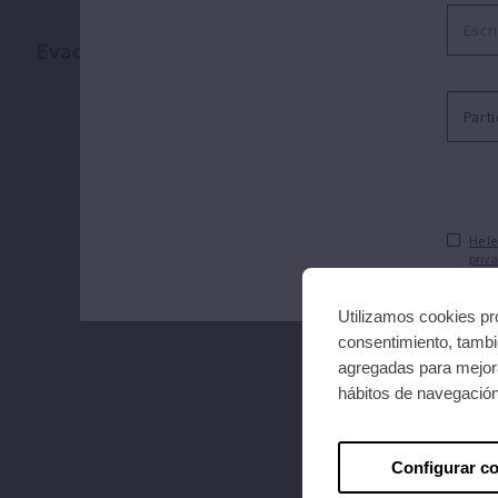
Evacuación
Disp
He le
priva
Utilizamos cookies pro
consentimiento, tambié
agregadas para mejora
hábitos de navegació
Configurar c