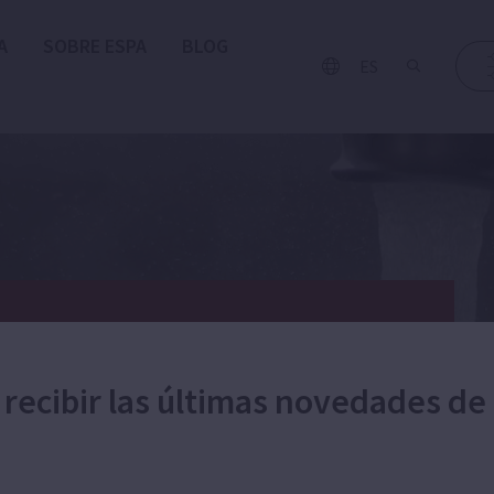
A
SOBRE ESPA
BLOG
ES
DISPOSITIVOS
 recibir las últimas novedades de
DE CONTROL Y
AUTOMATIZACIÓN