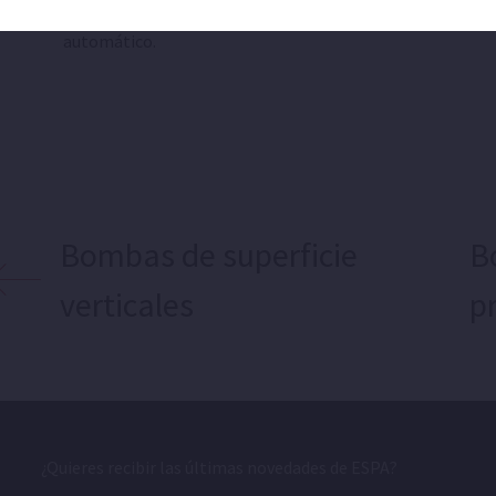
ispositivo para arranque y paro
Variador de frec
automático.
Bombas de superficie
B
verticales
p
¿Quieres recibir las últimas novedades de ESPA?