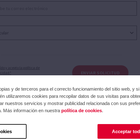
ositivos de control y automatización de bombas.
ído y acepto la política de
ENVIAR SOLICITUD
cidad.*
pias y de terceros para el correcto funcionamiento del sitio web, y s
n utilizaremos cookies para recopilar datos de sus visitas para obte
r nuestros servicios y mostrar publicidad relacionada con sus prefer
n. Más información en nuestra
política de cookies
.
Pressdrive 05
Speedriv
ookies
Acceptar tod