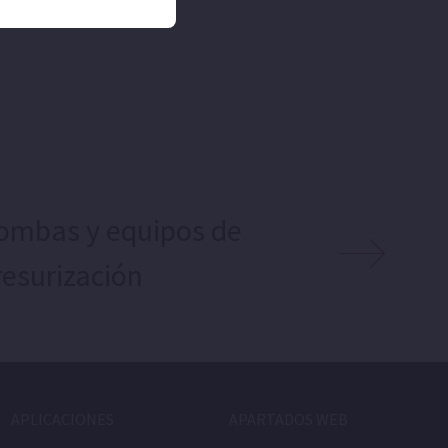
uencia.
ombas y equipos de
resurización
APLICACIONES
APARTADOS WEB