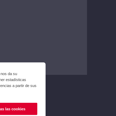
i nos da su
ner estadísticas
encias a partir de sus
e V2
as las cookies