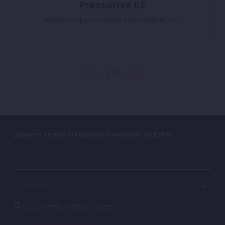
Pressdrive 05
Dispositivo para arranque y paro automático.
1/2
¿Quieres recibir las últimas novedades de ESPA?
He leído y acepto la política de privacidad.*