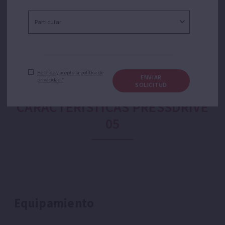
bomba-tubería In-Line.
He leído y acepto la política de
ENVIAR
privacidad.*
SOLICITUD
CARACTERÍSTICAS PRESSDRIVE
05
Equipamiento