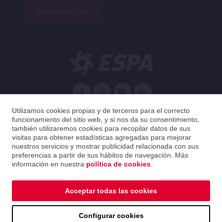
ENVIAR SOLICITUD
Español
Utilizamos cookies propias y de terceros para el correcto
funcionamiento del sitio web, y si nos da su consentimiento,
también utilizaremos cookies para recopilar datos de sus
Chile
Español
visitas para obtener estadísticas agregadas para mejorar
nuestros servicios y mostrar publicidad relacionada con sus
preferencias a partir de sus hábitos de navegación. Más
2026 ESPA Oficinas Centrales / ESPA Headquarters
información en nuestra
política de cookies
.
Política de privacidad
|
Política de cookies
|
Aviso legal
|
Guía de distribución
Acceptar todas las cookies
Política de privacidad
|
Política de cookies
|
Aviso legal
Configurar cookies