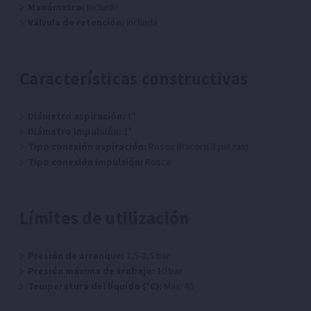
Manómetro:
Incluido
Válvula de retención:
Incluida
Características constructivas
Diámetro aspiración:
1"
Diámetro impulsión:
1"
Tipo conexión aspiración:
Rosca (Racord 3 piezas)
Tipo conexión impulsión:
Rosca
Límites de utilización
Presión de arranque:
1,5-2,5 bar
Presión máxima de trabajo:
10 bar
Temperatura del líquido (ºC):
Max: 40