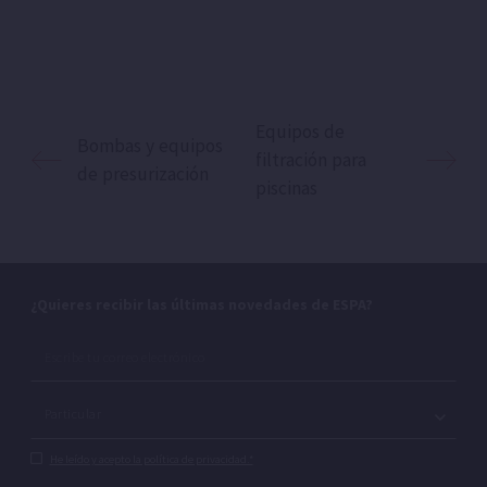
Equipos de
Bombas y equipos
filtración para
de presurización
piscinas
¿Quieres recibir las últimas novedades de ESPA?
He leído y acepto la política de privacidad.*