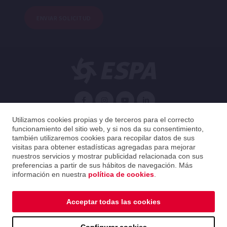
ENVIAR SOLICITUD
Español
Utilizamos cookies propias y de terceros para el correcto
funcionamiento del sitio web, y si nos da su consentimiento,
también utilizaremos cookies para recopilar datos de sus
Chile
Español
visitas para obtener estadísticas agregadas para mejorar
nuestros servicios y mostrar publicidad relacionada con sus
preferencias a partir de sus hábitos de navegación. Más
2026 ESPA Oficinas Centrales / ESPA Headquarters
información en nuestra
política de cookies
.
Política de privacidad
|
Política de cookies
|
Aviso legal
|
Guía de distribución
Acceptar todas las cookies
Política de privacidad
|
Política de cookies
|
Aviso legal