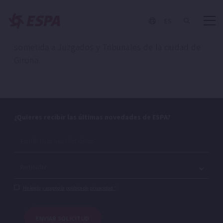
relacionada con los servicios del presente portal,
será la ley española, y la resolución de cualquier
ES
posible controversia que pueda surgir quedará
sometida a Juzgados y Tribunales de la ciudad de
Girona.
¿Quieres recibir las últimas novedades de ESPA?
He leído y acepto la política de privacidad.*
ENVIAR SOLICITUD