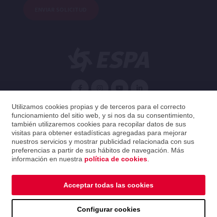
ENVIAR SOLICITUD
Español
Utilizamos cookies propias y de terceros para el correcto
funcionamiento del sitio web, y si nos da su consentimiento,
también utilizaremos cookies para recopilar datos de sus
Chile
Español
visitas para obtener estadísticas agregadas para mejorar
nuestros servicios y mostrar publicidad relacionada con sus
preferencias a partir de sus hábitos de navegación. Más
2026 ESPA Oficinas Centrales / ESPA Headquarters
información en nuestra
política de cookies
.
Política de privacidad
|
Política de cookies
|
Aviso legal
|
Guía de distribución
Acceptar todas las cookies
Política de privacidad
|
Política de cookies
|
Aviso legal
Configurar cookies
|
Guía de distribución