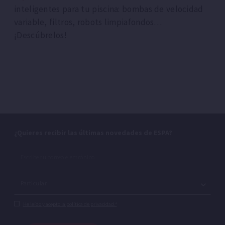
inteligentes para tu piscina: bombas de velocidad
variable, filtros, robots limpiafondos…
¡Descúbrelos!
¿Quieres recibir las últimas novedades de ESPA?
He leído y acepto la política de privacidad.*