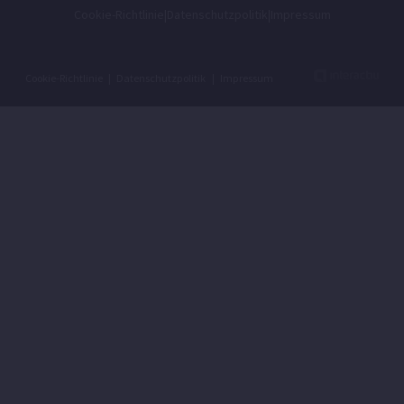
Cookie-Richtlinie
|
Datenschutzpolitik
|
Impressum
Cookie-Richtlinie
|
Datenschutzpolitik
|
Impressum