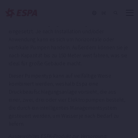
Lieferung
DE
Die ESPA-Versorgungspumpen werden zur
Druckbeaufschlagung des Leitungswassers
eingesetzt. Je nach Installation und/oder
Anwendung kann es sich um horizontale oder
vertikale Pumpen handeln. Außerdem können sie je
nach Kapazität bis zu 150 Meter weit fahren, was sie
ideal für große Gebäude macht.
Dieser Pumpentyp kann auf vielfältige Weise
kombiniert werden, weshalb Espa eine
Druckbeaufschlagungsanlage vorsieht, die aus
einer, zwei, drei oder vier Elektropumpen besteht,
die durch ein intelligentes Managementsystem
gesteuert werden, um Wasser je nach Bedarf zu
liefern.
Ausgewähltes ESPA-Produkt zur Versorgung: