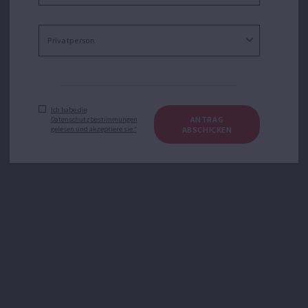
Ich habe die
ANTRAG
Datenschutzbestimmungen
gelesen und akzeptiere sie.*
ABSCHICKEN