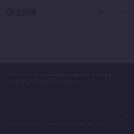
Einstufige Kreiselpumpe zur Umwälzung und Filtration
von Wasser.
DE
1/10
Möchten Sie die neuesten Nachrichten zu INDUSTRIAS
AUXILIARES GTE GROUP, SL erhalten?
Ich habe die Datenschutzbestimmungen gelesen und akzeptiere sie.*