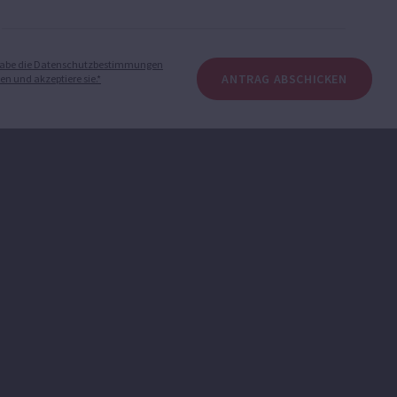
habe die Datenschutzbestimmungen
ANTRAG ABSCHICKEN
en und akzeptiere sie.*