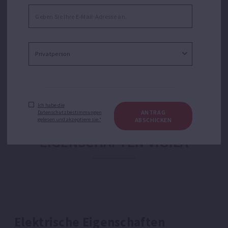
Schwimmbädern.Für Anwendungsbereiche wie
Entwässerung überschwemmter Garagen und Keller,
Gullys, private Gruben, Wassertanks oder Umfüllen von
Wasser aus Tanks und Behältern.
Ich habe die
ANTRAG
Datenschutzbestimmungen
gelesen und akzeptiere sie.*
ABSCHICKEN
EIGENSCHAFTEN VIGILA
Elektrische Eigenschaften