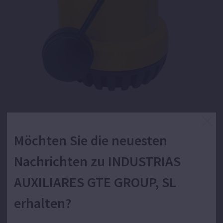
Möchten Sie die neuesten
Tragbare Tauchpumpe für Abwasser.
Nachrichten zu INDUSTRIAS
AUXILIARES GTE GROUP, SL
Pumpen zum Beseitigen, Umfüllen und Entleeren von
erhalten?
Schmutz- und Abwasser und zum Entleeren von