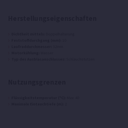
Herstellungseigenschaften
Dichtheit mittels:
Doppelhalterung
Feststoffdurchgang (mm):
10
Laufraddurchmesser:
32mm
Motorkühlung:
Wasser
Typ des Ausblasanschlusses:
Schlauchstutzen
Nutzungsgrenzen
Flüssigkeitstemperatur (ºC):
Max: 40
Maximale Eintauchtiefe (m):
2