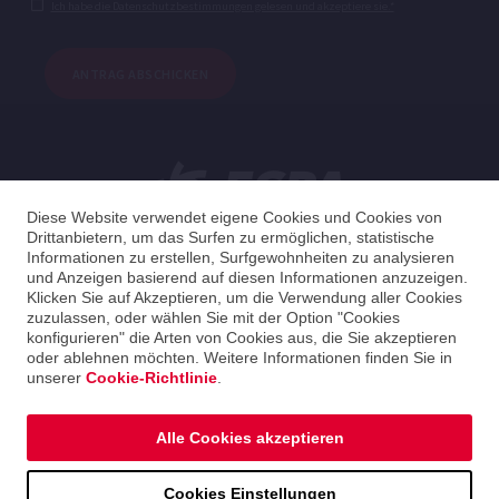
Ich habe die Datenschutzbestimmungen gelesen und akzeptiere sie.*
ANTRAG ABSCHICKEN
Diese Website verwendet eigene Cookies und Cookies von
Drittanbietern, um das Surfen zu ermöglichen, statistische
Informationen zu erstellen, Surfgewohnheiten zu analysieren
und Anzeigen basierend auf diesen Informationen anzuzeigen.
Deutsche
Klicken Sie auf Akzeptieren, um die Verwendung aller Cookies
zuzulassen, oder wählen Sie mit der Option "Cookies
konfigurieren" die Arten von Cookies aus, die Sie akzeptieren
Germany
Deutsche
oder ablehnen möchten. Weitere Informationen finden Sie in
unserer
Cookie-Richtlinie
.
2026 ESPA Oficinas Centrales / ESPA Headquarters
Cookie-Richtlinie
|
Datenschutzpolitik
|
Impressum
Alle Cookies akzeptieren
Cookies Einstellungen