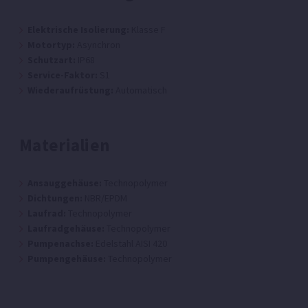
Elektrische Isolierung:
Klasse F
Motortyp:
Asynchron
Schutzart:
IP68
Service-Faktor:
S1
Wiederaufrüstung:
Automatisch
Materialien
Ansauggehäuse:
Technopolymer
Dichtungen:
NBR/EPDM
Laufrad:
Technopolymer
Laufradgehäuse:
Technopolymer
Pumpenachse:
Edelstahl AISI 420
Pumpengehäuse:
Technopolymer