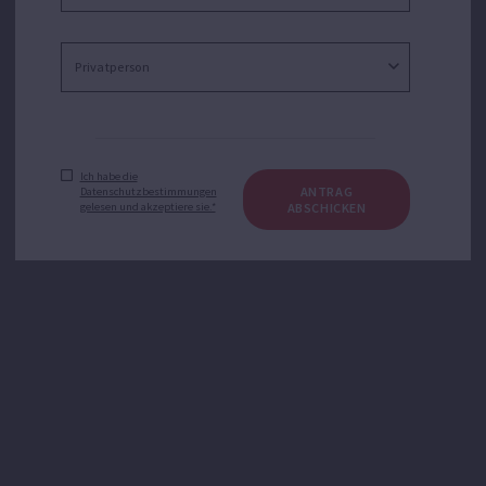
Ich habe die
ANTRAG
Datenschutzbestimmungen
gelesen und akzeptiere sie.*
ABSCHICKEN