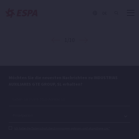
Einstufige Kreiselpumpe zur Umwälzung und Filtration
von Wasser.
DE
1/10
Möchten Sie die neuesten Nachrichten zu INDUSTRIAS
AUXILIARES GTE GROUP, SL erhalten?
Ich habe die Datenschutzbestimmungen gelesen und akzeptiere sie.*