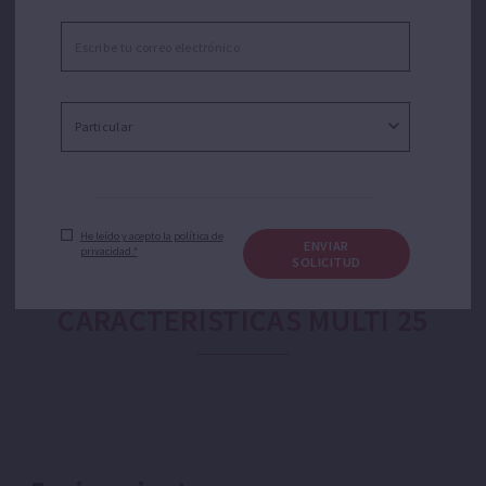
industrial, agrícola y jardinería. Adecuada para
aplicaciones como trasvase de agua, riego por
aspersión o goteo, presurización doméstica o equipos
de presión. Silenciosa.
He leído y acepto la política de
ENVIAR
privacidad.*
SOLICITUD
CARACTERÍSTICAS MULTI 25