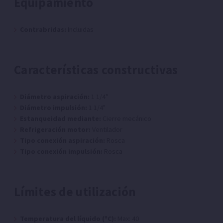
Equipamiento
Contrabridas:
Incluidas
Características constructivas
Diámetro aspiración:
1 1/4"
Diámetro impulsión:
1 1/4"
Estanqueidad mediante:
Cierre mecánico
Refrigeración motor:
Ventilador
Tipo conexión aspiración:
Rosca
Tipo conexión impulsión:
Rosca
Límites de utilización
Temperatura del líquido (ºC):
Max: 40