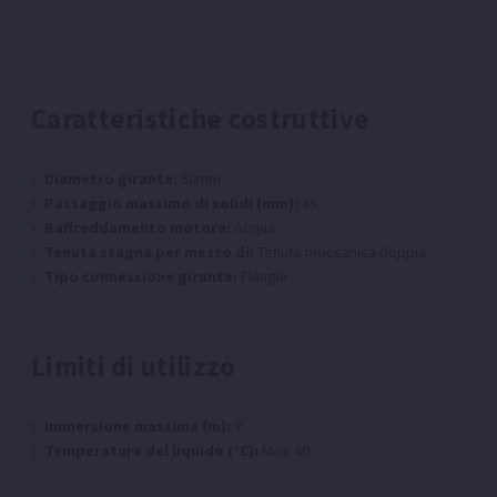
Caratteristiche costruttive
Diametro girante:
50mm
Passaggio massimo di solidi (mm):
45
Raffreddamento motore:
Acqua
Tenuta stagna per mezzo di:
Tenuta meccanica doppia
Tipo connessione girante:
Flangia
Limiti di utilizzo
Immersione massima (m):
7
Temperatura del liquido (°C):
Max: 40