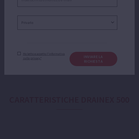
svuotamento di acque reflue con solidi in sospensione.
Applicazioni come lo svuotamento di garage o
scantinati allagati, pozzetti, fosse residenziali, serbatoi
d’acqua o il trasferimento di acqua da serbatoi e
cisterne.
Ho letto e accetto l'informativa
INVIARE LA
sulla privacy*
RICHIESTA
CARATTERISTICHE DRAINEX 500