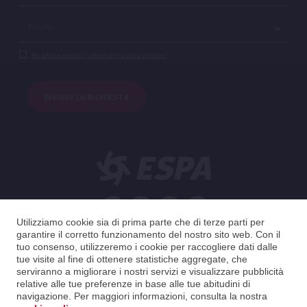
Ho letto e accetto l'informativa sulla privacy*
INVIARE LA RICHIESTA
Utilizziamo cookie sia di prima parte che di terze parti per
Italiano
garantire il corretto funzionamento del nostro sito web. Con il
tuo consenso, utilizzeremo i cookie per raccogliere dati dalle
tue visite al fine di ottenere statistiche aggregate, che
Italy
Italiano
serviranno a migliorare i nostri servizi e visualizzare pubblicità
relative alle tue preferenze in base alle tue abitudini di
navigazione. Per maggiori informazioni, consulta la nostra
2026 ESPA Oficinas Centrales / ESPA Headquarters