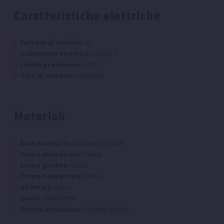
Caratteristiche elettriche
Fattore di servizio:
S1
Isolamento elettrico:
Classe F
Livello protezione:
IP68
Tipo di motore:
Asincrono
Materiali
Asse pompa:
Acciaio inox AISI 420
Corpo aspirazione:
Ghisa
Corpo girante:
Ghisa
Corpo ricopertura:
Ghisa
Girante/i:
Ghisa
Giunti:
NBR/EPDM
Tenuta meccanica:
Allumina-grafite