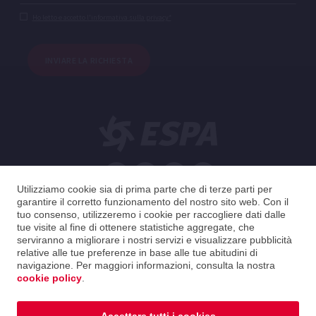
Ho letto e accetto l'informativa sulla privacy*
INVIARE LA RICHIESTA
Utilizziamo cookie sia di prima parte che di terze parti per
Italiano
garantire il corretto funzionamento del nostro sito web. Con il
tuo consenso, utilizzeremo i cookie per raccogliere dati dalle
tue visite al fine di ottenere statistiche aggregate, che
Italy
Italiano
serviranno a migliorare i nostri servizi e visualizzare pubblicità
relative alle tue preferenze in base alle tue abitudini di
navigazione. Per maggiori informazioni, consulta la nostra
2026 ESPA Oficinas Centrales / ESPA Headquarters
cookie policy
.
Avviso legale
|
Informativa sulla privacy
|
Politica sui cookie
|
Guida alla Distribuzione