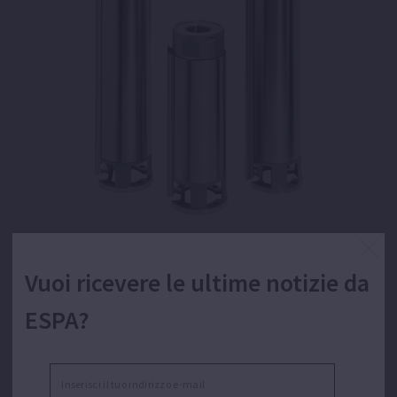
Vuoi ricevere le ultime notizie da
Pompa idraulica centrifuga multistadio
ESPA?
sommersa da 4” con giranti galleggianti per
l’approvvigionamento idrico.