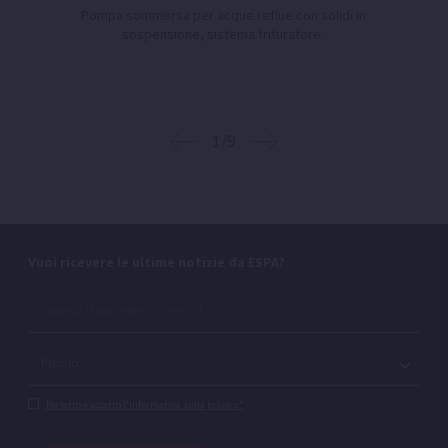
Pompa sommersa per acque reflue con solidi in
sospensione, sistema trituratore.
1/9
Vuoi ricevere le ultime notizie da ESPA?
Ho letto e accetto l'informativa sulla privacy*