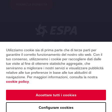
INVIARE LA RICHIESTA
Utilizziamo cookie sia di prima parte che di terze parti per
Italiano
garantire il corretto funzionamento del nostro sito web. Con il
tuo consenso, utilizzeremo i cookie per raccogliere dati dalle
tue visite al fine di ottenere statistiche aggregate, che
Italy
Italiano
serviranno a migliorare i nostri servizi e visualizzare pubblicità
relative alle tue preferenze in base alle tue abitudini di
navigazione. Per maggiori informazioni, consulta la nostra
2026 ESPA Oficinas Centrales / ESPA Headquarters
cookie policy
.
Avviso legale
|
Informativa sulla privacy
|
Politica sui cookie
|
Guida alla Distribuzione
Accettare tutti i cookies
Avviso legale
|
Informativa sulla privacy
|
Politica sui
Configurare cookies
cookie
|
Guida alla Distribuzione