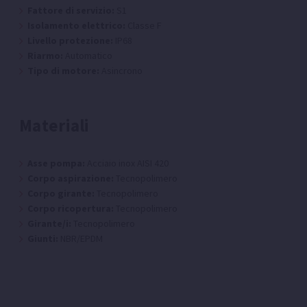
Fattore di servizio:
S1
Isolamento elettrico:
Classe F
Livello protezione:
IP68
Riarmo:
Automatico
Tipo di motore:
Asincrono
Materiali
Asse pompa:
Acciaio inox AISI 420
Corpo aspirazione:
Tecnopolimero
Corpo girante:
Tecnopolimero
Corpo ricopertura:
Tecnopolimero
Girante/i:
Tecnopolimero
Giunti:
NBR/EPDM