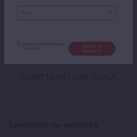
scantinati allagati, pozzetti, fosse residenziali, serbatoi
d’acqua o il trasferimento di acqua da serbatoi e
cisterne.
Ho letto e accetto l'informativa
INVIARE LA
sulla privacy*
RICHIESTA
CARATTERISTICHE VIGILA
Caratteristiche elettriche