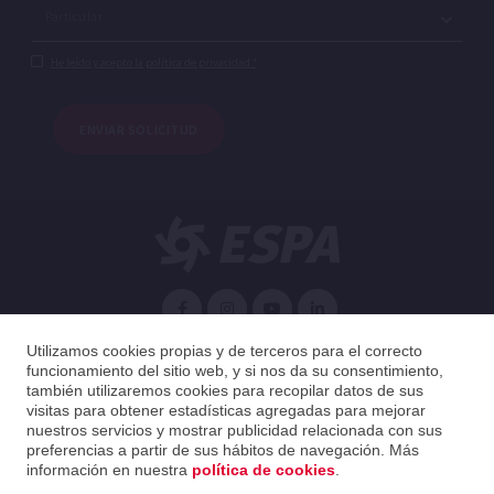
He leído y acepto la política de privacidad.*
ENVIAR SOLICITUD
Español
Utilizamos cookies propias y de terceros para el correcto
funcionamiento del sitio web, y si nos da su consentimiento,
también utilizaremos cookies para recopilar datos de sus
Argentina
Español
visitas para obtener estadísticas agregadas para mejorar
nuestros servicios y mostrar publicidad relacionada con sus
preferencias a partir de sus hábitos de navegación. Más
2026 ESPA Oficinas Centrales / ESPA Headquarters
información en nuestra
política de cookies
.
Política de privacidad
|
Política de cookies
|
Aviso legal
|