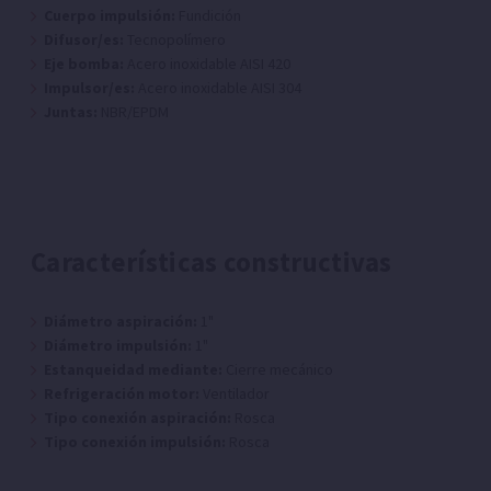
Cuerpo impulsión:
Fundición
Difusor/es:
Tecnopolímero
Eje bomba:
Acero inoxidable AISI 420
Impulsor/es:
Acero inoxidable AISI 304
Juntas:
NBR/EPDM
Características constructivas
Diámetro aspiración:
1"
Diámetro impulsión:
1"
Estanqueidad mediante:
Cierre mecánico
Refrigeración motor:
Ventilador
Tipo conexión aspiración:
Rosca
Tipo conexión impulsión:
Rosca