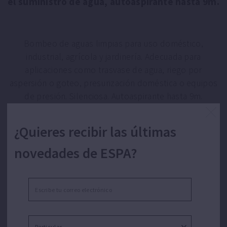
el suministro de agua, autoaspirante hasta 9m.
Bombeo de aguas limpias para uso doméstico,
industrial, agrícola y jardinería. Adecuada para
aplicaciones como trasvase de agua, riego por
aspersión o goteo, presurización doméstica o equipos
de presión. Silenciosa. Autoaspirante hasta 9m.
¿Quieres recibir las últimas
novedades de ESPA?
CARACTERÍSTICAS ASPRI 25