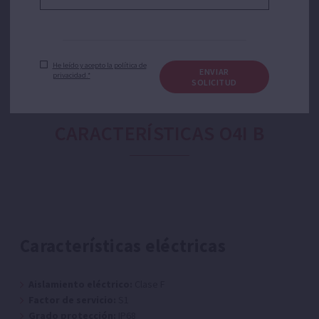
He leído y acepto la política de
ENVIAR
privacidad.*
SOLICITUD
CARACTERÍSTICAS O4I B
Características eléctricas
Aislamiento eléctrico:
Clase F
Factor de servicio:
S1
Grado protección:
IP68