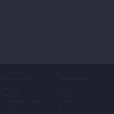
APLICACIONES
APARTADOS WEB
Captación
PRODUCTOS
Suministro
Asistencia
Recirculación y filtración
Sobre Espa
Evacuación
Blog
Contacto