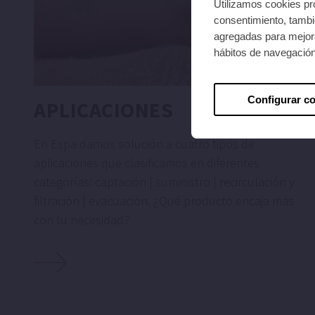
Utilizamos cookies pro
consentimiento, tambié
agregadas para mejora
hábitos de navegació
Configurar c
APLICACIONES
En Espa damos solución a cuatro tipos de
aplicaciones que clasificamos en diferentes
categorías: captación | suministro | recirculación y
filtración | evacuación. ¿Qué producto encaja más
con tu necesidad?