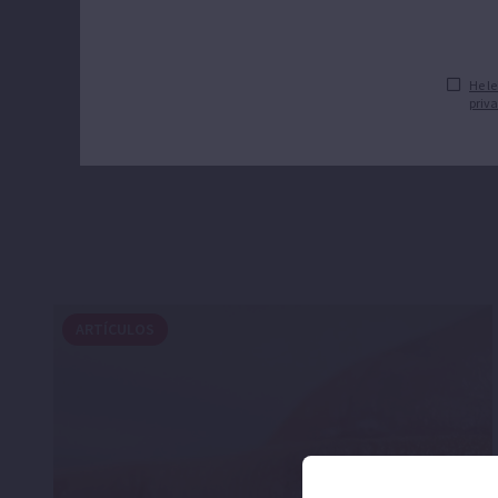
He le
priva
ARTÍCULOS