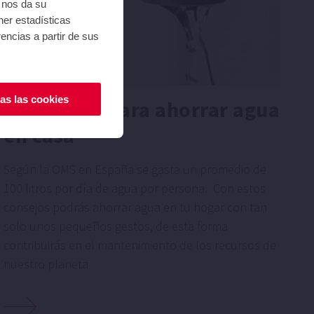
i nos da su
ner estadísticas
encias a partir de sus
as las cookies
7 consejos para ahorrar agua
en casa
Según la OMS en España se gasta un promedio de
100 litros por día de agua por persona. Con estos
consejos podrás ahorrar agua en tu hogar con tan
solo unos pequeños gestos, de esta forma
contribuirás en el mantenimiento de los recursos de
nuestro planeta