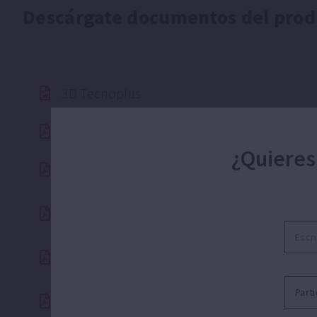
Descárgate documentos del prod
3D Tecnoplus
Despiece Tecnoplus 15
¿Quieres
Manual instrucciones Tecnoplus 15
ESPA certificado ISO 9001
Catálogo ESPA Chile 2024-25
ESPA Certificado ISO 14.001