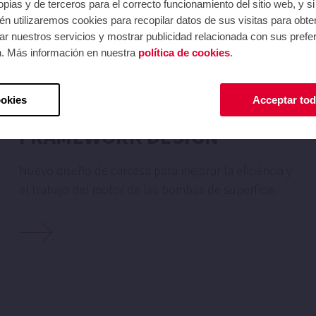
pias y de terceros para el correcto funcionamiento del sitio web, y s
n utilizaremos cookies para recopilar datos de sus visitas para obte
r nuestros servicios y mostrar publicidad relacionada con sus prefer
n. Más información en nuestra
política de cookies
.
ookies
Acceptar tod
NEW AND SMART, MOTOR
FRAMEWORK DESIGN
Nuevo diseño de carcasa para mejorar la eficiéncia y
el trabajo del motor de las bombas de superfície.