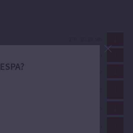
ZIP · 20.28 Mb
PDF · 321.52 Kb
 ESPA?
PDF · 4.51 Mb
PDF · 1.70 Mb
PDF · 11.67 Mb
PDF · 1.70 Mb