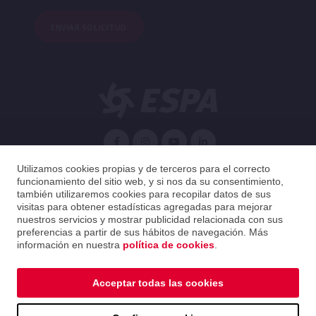
ENVIAR SOLICITUD
Español
Utilizamos cookies propias y de terceros para el correcto
funcionamiento del sitio web, y si nos da su consentimiento,
también utilizaremos cookies para recopilar datos de sus
España
Español
visitas para obtener estadísticas agregadas para mejorar
nuestros servicios y mostrar publicidad relacionada con sus
preferencias a partir de sus hábitos de navegación. Más
2026 ESPA Oficinas Centrales / ESPA Headquarters
información en nuestra
política de cookies
.
Aviso legal
|
Política de privacidad
|
Política de cookies
|
Guía de distribución
|
Canal ético
Acceptar todas las cookies
Aviso legal
|
Política de privacidad
|
Política de cookies