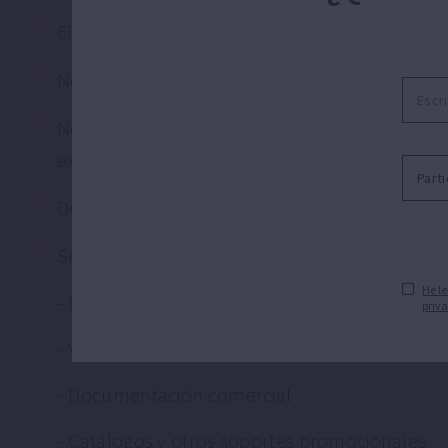
El uso de las marcas de ESPA se permite tanto
No se permiten usos parciales de las marcas,
No se permite el uso de la marca en combina
expectativas de asociación empresarial
Deberá indicarse en al menos una parte del so
Se permite el uso de las marcas en:
He le
- Puntos de venta físicos y/o online
priva
- Vehículos
- Documentación comercial
- Catálogos y otros soportes promocionales