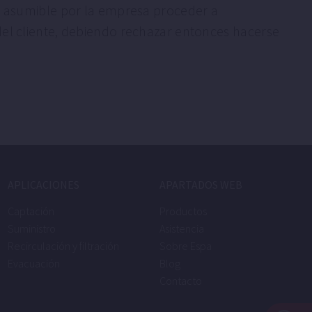
lo asumible por la empresa proceder a
del cliente, debiendo rechazar entonces hacerse
APLICACIONES
APARTADOS WEB
Captación
Productos
Suministro
Asistencia
Recirculación y filtración
Sobre Espa
Evacuación
Blog
Contacto