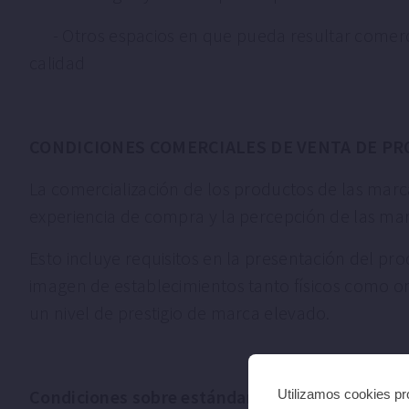
- Otros espacios en que pueda resultar comerci
calidad
CONDICIONES COMERCIALES DE VENTA DE PR
La comercialización de los productos de las marc
experiencia de compra y la percepción de las ma
Esto incluye requisitos en la presentación del pro
imagen de establecimientos tanto físicos como onl
un nivel de prestigio de marca elevado.
Condiciones sobre estándares de calidad:
Utilizamos cookies pro