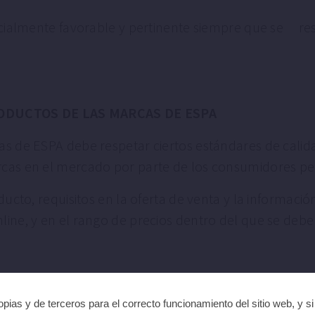
almente favorable y pertinente siempre que se resp
ODUCTOS DE LAS MARCAS DE ESPA
as de ESPA debe respetar ciertos estándares de calid
rcas en el mercado por parte de los consumidores per
ducto, requisitos en la oferta de venta y la informació
ine, y en el rango de precios dentro del que se debe
pias y de terceros para el correcto funcionamiento del sitio web, y s