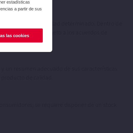
ner estadísticas
encias a partir de sus
stigio y nivel de calidad determinado. Dentro de
e precio de +-10% o sujeto a los acuerdos de
as las cookies
to y un resumen adecuado de sus características
e producto de calidad.
onsumidores, se requiere disponer de un stock