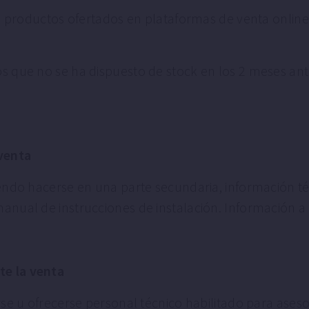
de productos ofertados en plataformas de venta online
s que no se ha dispuesto de stock en los 2 meses ante
-venta
diendo hacerse en una parte secundaria, información t
anual de instrucciones de instalación. Información a 
te la venta
arse u ofrecerse personal técnico habilitado para ase