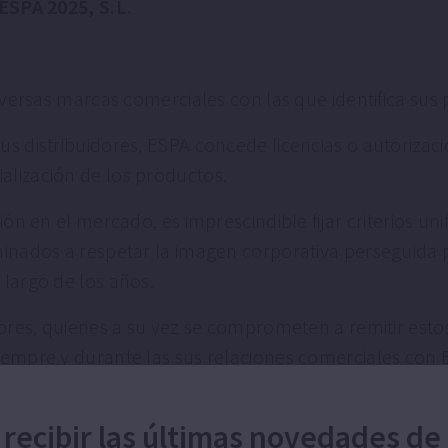
SPA 2025, S.L.
diversas marcas comerciales con las que identifica su
s distribuidores, ESPA concede licencias o autorizac
alización de los productos.
ción en el mercado, es imprescindible fijar criterios 
minados a respetar la imagen corporativa perseguida 
 largo de los años.
dores, quienes a su vez se comprometen a remitir esto
siempre y durante las sus relaciones comerciales con
 recibir las últimas novedades de
A