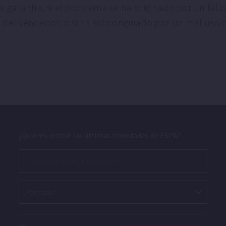
 garantía, si el problema se ha originado por un fal
del vendedor, o si ha sido originado por un mal uso 
¿Quieres recibir las últimas novedades de ESPA?