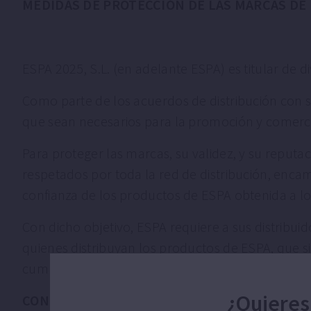
MEDIDAS DE PROTECCIÓN DE LAS MARCAS DE E
ESPA 2025, S.L. (en adelante ESPA) es titular de 
Como parte de los acuerdos de distribución con su
que sean necesarios para la promoción y comerci
Para proteger las marcas, su validez, y su reputa
respetados por toda la red de distribución, enca
confianza de los productos de ESPA obtenida a lo
Con dicho objetivo, ESPA requiere a sus distribui
quienes distribuyan los productos de ESPA, que 
cumplan con las siguientes.
¿Quieres
CONDICIONES DE USO DE LAS MARCAS DE ESP