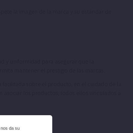
ete la imagen de la marca y su estándar de
ad y uniformidad para asegurar que la
mita mantener el prestigio de las marcas.
n facilitada sobre el producto, en el cuidado de la
n asociar los productos, todos ellos vinculados a
i nos da su