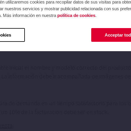
n utilizaremos cookies para recopilar datos de sus visitas para obte
r nuestros servicios y mostrar publicidad relacionada con sus prefer
n. Más información en nuestra
política de cookies
.
cas de ESPA debe respetar un posicionamiento de pre
ta es libre de fijar el precio deseado con un rango d
ookies
Acceptar tod
isible inicial el nombre y modelo correcto del produc
ica. La información debe ir acompañada de imágenes d
ra de demanda en un tiempo satisfactorio para los c
 un 10% de la facturación debe ser en stock.
venta