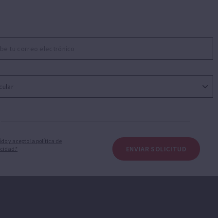
 en sus formas denominativas como gráficas (logotip
 eliminando parte de sus elementos
ción estrecha con marcas de terceros de modo que se
porte del uso que la marca en cuestión está registrad
ído y acepto la política de
ENVIAR SOLICITUD
cidad.*