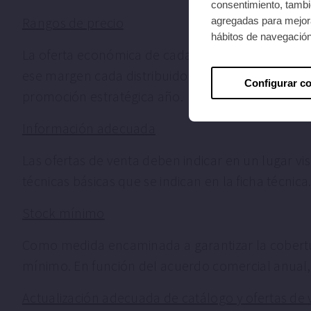
consentimiento, tambié
Rangos de precio
agregadas para mejora
hábitos de navegació
La oferta económica de cada producto de las mar
ese margen cada distribuidor, mayorista o minoris
Configurar c
promoción estratégica año.
Información adecuada
Las ofertas de venta deben indicar en un lugar v
técnicas básicas que se indican en la ficha técn
Stock mínimo
Como medida encaminada a garantizar la cobertu
mínimo. En función del acuerdo comercial anual,
Actualización adecuada de catálogo y ofertas de 