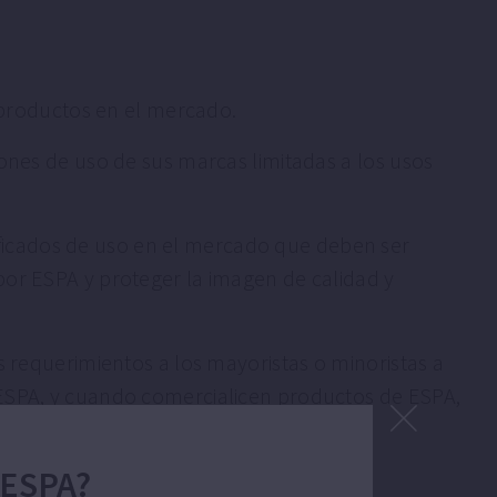
s productos en el mercado.
iones de uso de sus marcas limitadas a los usos
unificados de uso en el mercado que deben ser
por ESPA y proteger la imagen de calidad y
s requerimientos a los mayoristas o minoristas a
 ESPA, y cuando comercialicen productos de ESPA,
 ESPA?