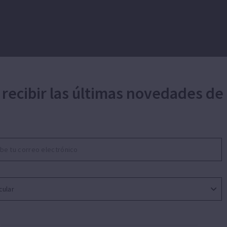
 recibir las últimas novedades de
mente por la innovación
En ESPA la innovación e
os y la proximidad
con el
nivel de excelencia qu
innovadores que respon
demanda equipos tecn
iones de bombeo de agua
tratamiento sostenible d
otivo contamos con una
umano
, la responsabilidad