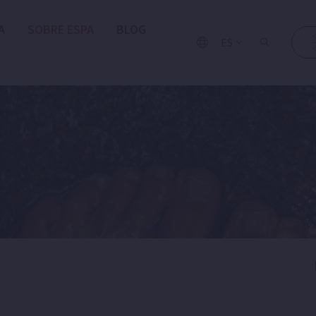
A
SOBRE ESPA
BLOG
ES