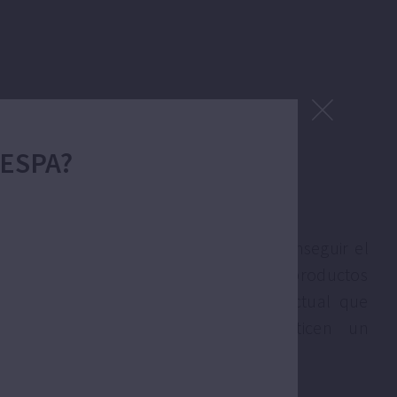
 ESPA?
 investigación es fundamental para conseguir el
e impone el mercado, y para ofrecer productos
dan a las necesidades del cliente actual que
ológicos, eficientes y que garanticen un
e los recursos energéticos.