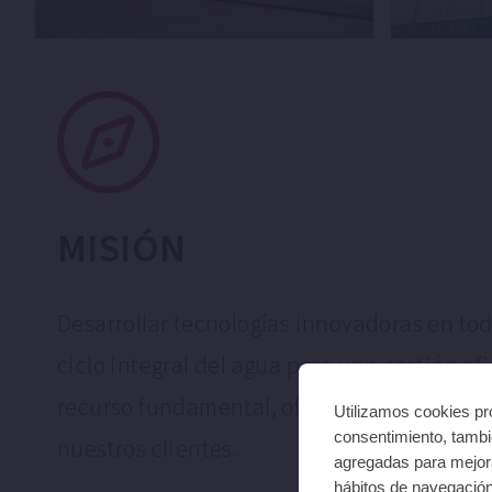
MISIÓN
Desarrollar tecnologías innovadoras en tod
ciclo integral del agua para una gestión ef
recurso fundamental, ofreciendo solucione
Utilizamos cookies pro
consentimiento, tambié
nuestros clientes.
agregadas para mejora
hábitos de navegació