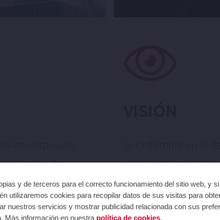
VISIÓN
as las etapas del
Ser referente en el 
iciente de este
combinar la mejor exp
s de valor añadido a
de los recursos hídri
pias y de terceros para el correcto funcionamiento del sitio web, y s
n utilizaremos cookies para recopilar datos de sus visitas para obte
bienestar social y a
r nuestros servicios y mostrar publicidad relacionada con sus prefer
n. Más información en nuestra
política de cookies
.