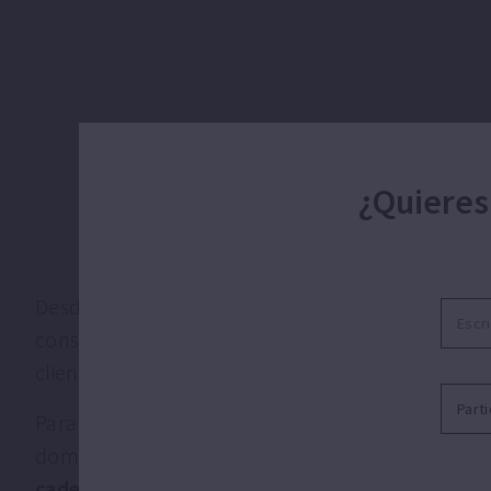
¿Quieres
Desde 1962, ESPA es reconocida internacional
constante, el servicio, la calidad de los product
cliente.
Para nosotros, la mejora continua de las soluc
doméstica es un valor fundamental. Por ese m
cadena de valor basada en nuestro capital h