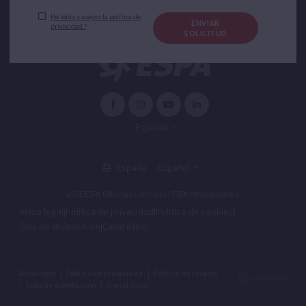
He leído y acepto la política de
ENVIAR
privacidad.*
SOLICITUD
Español
España
Español
2026 ESPA Oficinas Centrales / ESPA Headquarters
Aviso legal
|
Política de privacidad
|
Política de cookies
|
Guía de distribución
|
Canal ético
Aviso legal
|
Política de privacidad
|
Política de cookies
|
Guía de distribución
|
Canal ético