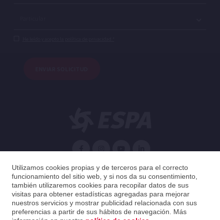
He leído y acepto la política de privacidad.*
ENVIAR SOLICITUD
Español
Utilizamos cookies propias y de terceros para el correcto
funcionamiento del sitio web, y si nos da su consentimiento,
también utilizaremos cookies para recopilar datos de sus
España
Español
visitas para obtener estadísticas agregadas para mejorar
nuestros servicios y mostrar publicidad relacionada con sus
preferencias a partir de sus hábitos de navegación. Más
2026 ESPA Oficinas Centrales / ESPA Headquarters