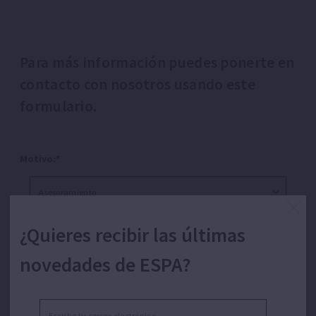
Para más información puedes ponerte en
contacto con nosotros usando este
formulario.
Motivo:*
Nombre:*
¿Quieres recibir las últimas
novedades de ESPA?
Apellidos: