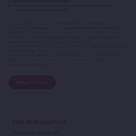
He leído y acepto la política de privacidad.*
Acepto recibir información sobre las actividades, servicios y productos de
INDUSTRIAS AUXILIARES GTE GROUP, SL.
Información básica sobre el tratamiento de datos personales (Reglamento (UE)
2016/679 y LO 3/2018) Responsable del tratamiento: INDUSTRIAS AUXILIARES GTE
GROUP, SL
Finalidad: La que se desprende del consentimiento y la ejecución del contrato entre
partes. Destinatarios: No se prevé ceder los datos a terceros.
Conservación: Hasta el fin de los plazos previstos en la Ley respecto la prescripción de
responsabilidades.
Derechos: De acceso, rectificación, supresión, oposición, limitación del tratamiento,
portabilidad y revocación del consentimiento, mediante el envío de E-mail a
protecciondatos@espa.com
.
ENVIAR SOLICITUD
ESPA HEADQUARTERS
Carretera de Mieres, s/n