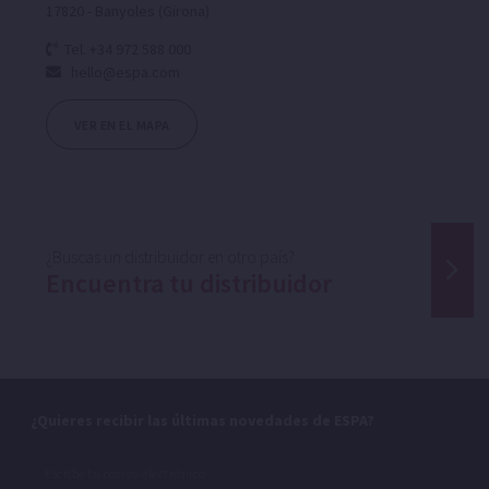
17820 - Banyoles (Girona)
Tel. +34 972 588 000
hello@espa.com
VER EN EL MAPA
¿Buscas un distribuidor en otro país?
Encuentra tu distribuidor
¿Quieres recibir las últimas novedades de ESPA?