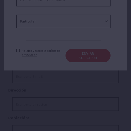
Teléfono:
He leído y acepto la política de
ENVIAR
privacidad.*
E-mail:*
SOLICITUD
Dirección:
Población: