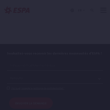
Silen S2
Filterkit Base
Filterkit Plus
FR
Souhaitez-vous recevoir les dernières nouveautés d'ESPA ?
J’ai lu et j’accepte la politique de confidentialité.*
ENVOYER LA DEMANDE