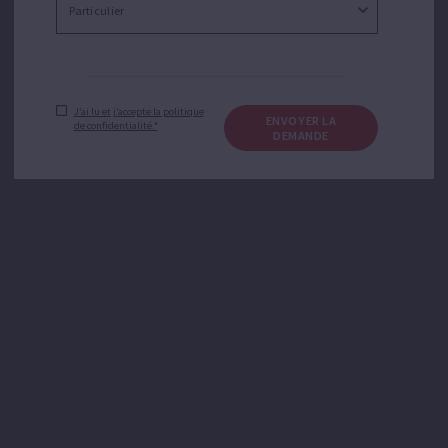
J’ai lu et j’accepte la politique
ENVOYER LA
de confidentialité.*
DEMANDE